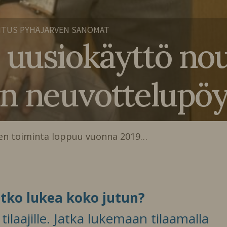
ITUS PYHÄJÄRVEN SANOMAT
uusiokäyttö no
n neuvottelupöyt
en toiminta loppuu vuonna 2019…
itko lukea koko jutun?
ilaajille. Jatka lukemaan tilaamalla