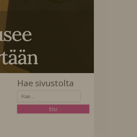
usee
ään
Hae sivustolta