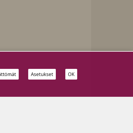
ättömät
Asetukset
OK