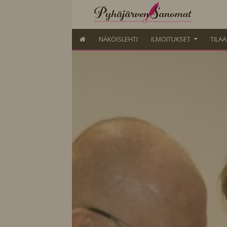
NÄKÖISLEHTI
ILMOITUKSET
TILA