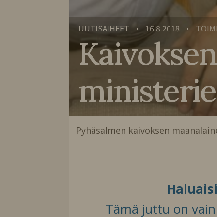
UUTISAIHEET
16.8.2018
TOIM
•
•
Kaivoksen 
ministerie
Pyhäsalmen kaivoksen maanalain
Haluais
Tämä juttu on vain t