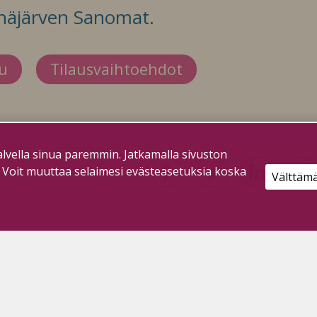
häjärven Sanomat.
du
Tilausvaihtoehdot
lvella sinua paremmin. Jatkamalla sivuston
. Voit muuttaa selaimesi evästeasetuksia koska
Välttäm