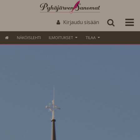
Kirjaudu sisään
NÄKÖISLEHTI
ILMOITUKSET
TILAA