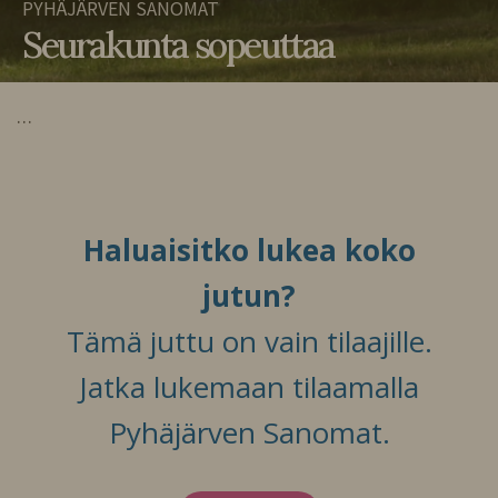
PYHÄJÄRVEN SANOMAT
Seurakunta sopeuttaa
…
Haluaisitko lukea koko
jutun?
Tämä juttu on vain tilaajille.
Jatka lukemaan tilaamalla
Pyhäjärven Sanomat.