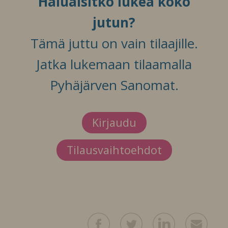
Haluaisitko lukea koko
jutun?
Tämä juttu on vain tilaajille.
Jatka lukemaan tilaamalla
Pyhäjärven Sanomat.
Kirjaudu
Tilausvaihtoehdot