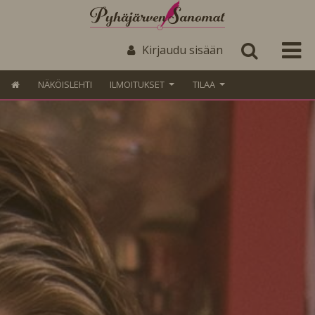
Kirjaudu sisään
NÄKÖISLEHTI
ILMOITUKSET
TILAA