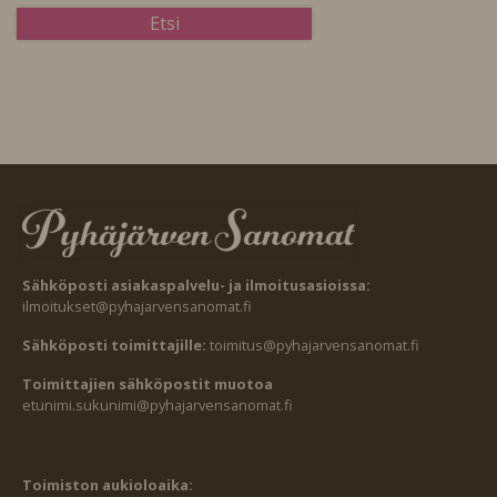
Sähköposti asiakaspalvelu- ja ilmoitusasioissa:
ilmoitukset@pyhajarvensanomat.fi
Sähköposti toimittajille:
toimitus@pyhajarvensanomat.fi
Toimittajien sähköpostit muotoa
etunimi.sukunimi@pyhajarvensanomat.fi
Toimiston aukioloaika: