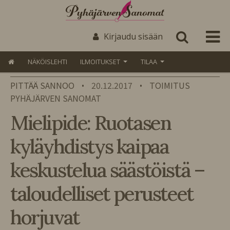
Kirjaudu sisään
NÄKÖISLEHTI
ILMOITUKSET
TILAA
PITTÄÄ SANNOO
20.12.2017
TOIMITUS
•
•
PYHÄJÄRVEN SANOMAT
Mielipide: Ruotasen
kyläyhdistys kaipaa
keskustelua säästöistä –
taloudelliset perusteet
horjuvat