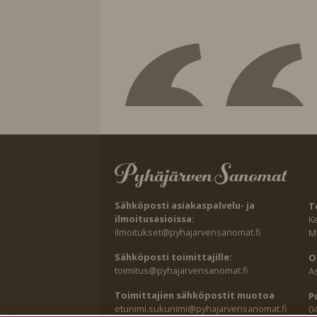
Sähköposti asiakaspalvelu- ja
T
ilmoitusasioissa:
K
ilmoitukset@pyhajarvensanomat.fi
Ma
Sähköposti toimittajille:
O
toimitus@pyhajarvensanomat.fi
A
Toimittajien sähköpostit muotoa
P
etunimi.sukunimi@pyhajarvensanomat.fi
0