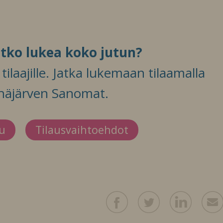
itko lukea koko jutun?
ilaajille. Jatka lukemaan tilaamalla
häjärven Sanomat.
du
Tilausvaihtoehdot