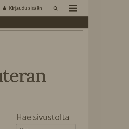
Kirjaudu sisään
uteran
Hae sivustolta