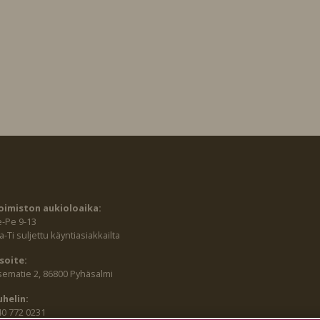
oimiston aukioloaika:
e-Pe 9-13
-Ti suljettu käyntiasiakkailta
soite:
sematie 2, 86800 Pyhäsalmi
uhelin:
40 772 0231