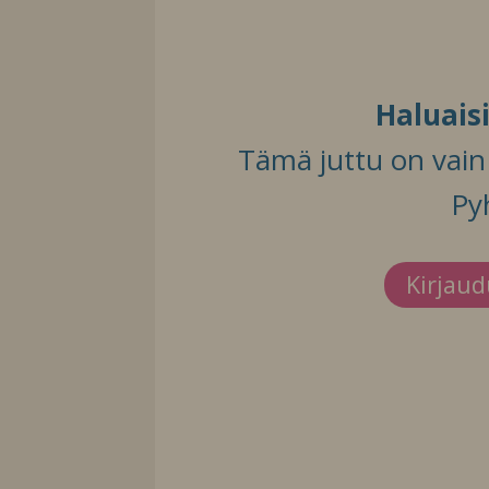
Haluais
Tämä juttu on vain t
Py
Kirjau