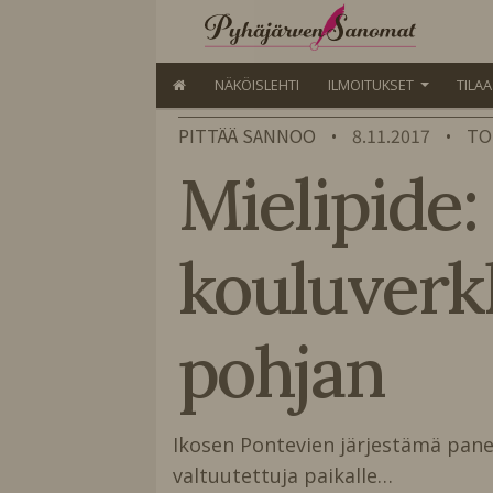
NÄKÖISLEHTI
ILMOITUKSET
TILA
PITTÄÄ SANNOO
8.11.2017
TO
•
•
Mielipide: 
kouluverk
pohjan
Ikosen Pontevien järjestämä pane
valtuutettuja paikalle…