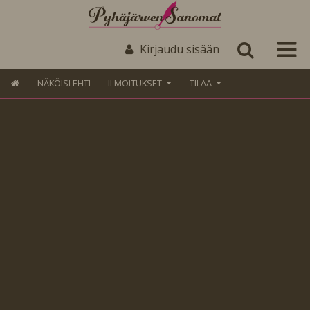
Kirjaudu sisään
NÄKÖISLEHTI
ILMOITUKSET
TILAA