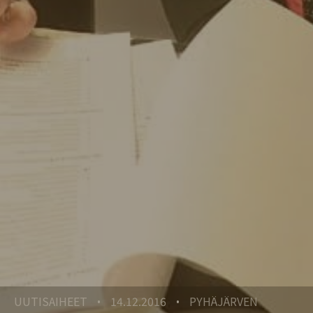
UUTISAIHEET
14.12.2016
PYHÄJÄRVEN
•
•