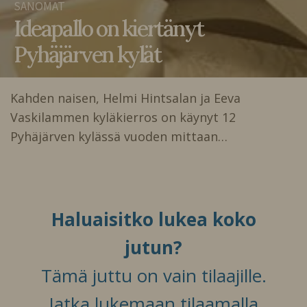
SANOMAT
Ideapallo on kiertänyt
Pyhäjärven kylät
Kahden naisen, Helmi Hintsalan ja Eeva
Vaskilammen kyläkierros on käynyt 12
Pyhäjärven kylässä vuoden mittaan…
Haluaisitko lukea koko
jutun?
Tämä juttu on vain tilaajille.
Jatka lukemaan tilaamalla