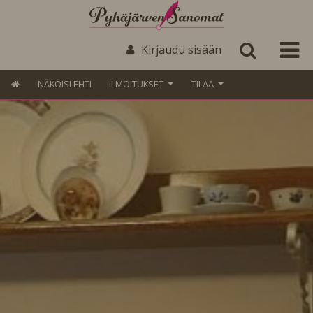
Kirjaudu sisään
NÄKÖISLEHTI
ILMOITUKSET
TILAA