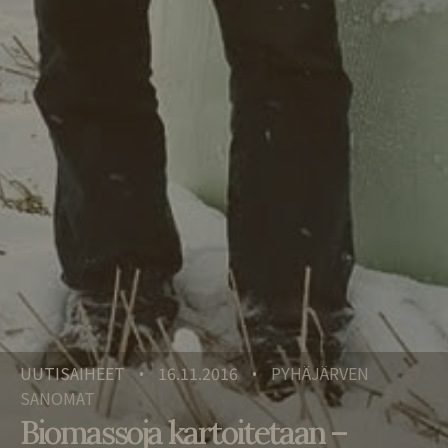
UUTISAIHEET
16.11.2016
PYHÄJÄRVEN
•
•
SANOMAT
Biomassoja kartoitetaan –