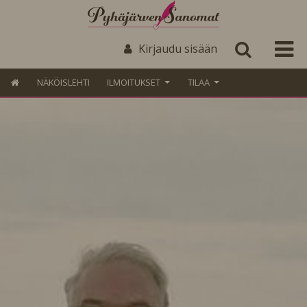
Kirjaudu sisään
NÄKÖISLEHTI
ILMOITUKSET
TILAA