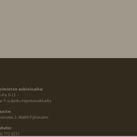
oimiston aukioloaika:
e-Pe 9-13
-Ti suljettu käyntiasiakkailta
soite:
sematie 2, 86800 Pyhäsalmi
uhelin:
40 772 0231