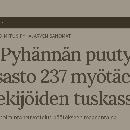
A
OIMITUS PYHÄJÄRVEN SANOMAT
 Pyhännän puuty
sto 237 myötäel
ekijöiden tuskas
toimintaneuvottelut päätökseen maanantaina