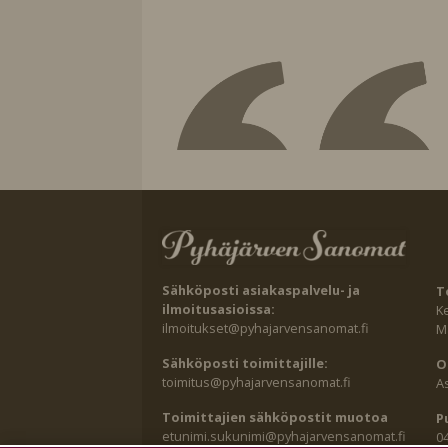
Sähköposti asiakaspalvelu- ja
T
ilmoitusasioissa:
K
ilmoitukset@pyhajarvensanomat.fi
Ma
Sähköposti toimittajille:
O
toimitus@pyhajarvensanomat.fi
A
Toimittajien sähköpostit muotoa
P
etunimi.sukunimi@pyhajarvensanomat.fi
0