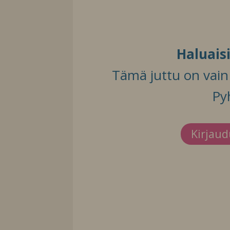
Haluais
Tämä juttu on vain t
Py
Kirjau