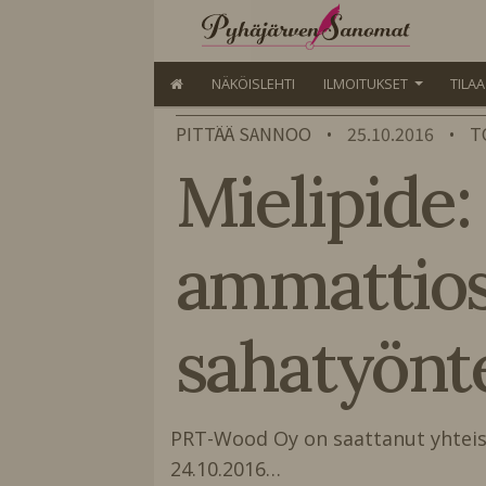
NÄKÖISLEHTI
ILMOITUKSET
TILA
PITTÄÄ SANNOO
25.10.2016
T
•
•
Mielipide:
ammattiosa
sahatyönt
PRT-Wood Oy on saattanut yhteis
24.10.2016…