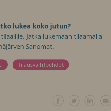
itko lukea koko jutun?
ilaajille. Jatka lukemaan tilaamalla
häjärven Sanomat.
du
Tilausvaihtoehdot