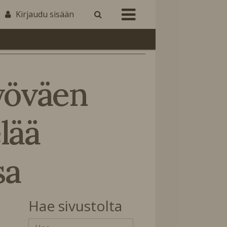
Kirjaudu sisään
öväen
ää
sa
Hae sivustolta