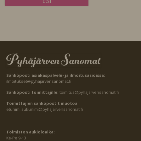
Sähköposti asiakaspalvelu- ja ilmoitusasioissa:
ilmoitukset@pyhajarvensanomat.fi
Sähköposti toimittajille:
toimitus@pyhajarvensanomat.fi
Toimittajien sähköpostit muotoa
etunimi.sukunimi@pyhajarvensanomat.fi
Toimiston aukioloaika:
Ke-Pe 9-13