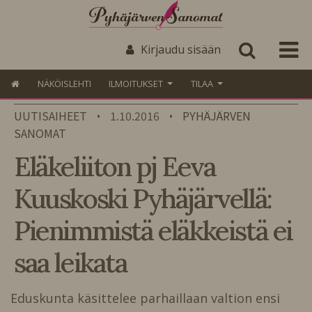
Kirjaudu sisään
NÄKÖISLEHTI
ILMOITUKSET
TILAA
UUTISAIHEET
1.10.2016
PYHÄJÄRVEN
•
•
SANOMAT
Eläkeliiton pj Eeva
Kuuskoski Pyhäjärvellä:
Pienimmistä eläkkeistä ei
saa leikata
Eduskunta käsittelee parhaillaan valtion ensi