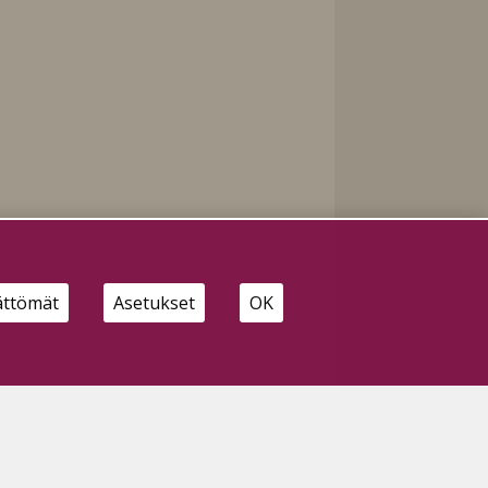
ättömät
Asetukset
OK