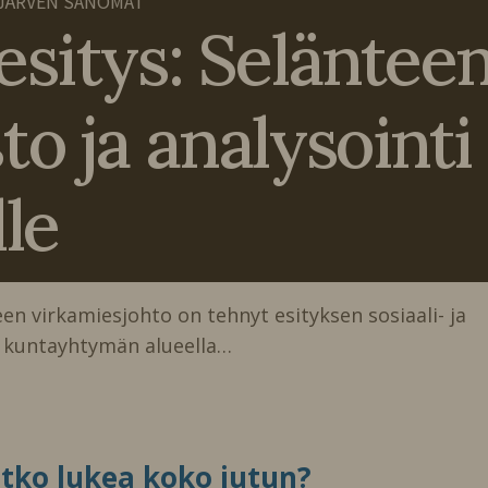
JÄRVEN SANOMAT
sitys: Seläntee
o ja analysointi
lle
en virkamiesjohto on tehnyt esityksen sosiaali- ja
 kuntayhtymän alueella…
itko lukea koko jutun?