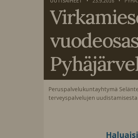
UUTISAIHEET
23.9.2016
PYHÄ
•
•
Virkamiese
vuodeosast
Pyhäjärve
Peruspalvelukuntayhtymä Selänte
terveyspalvelujen uudistamisesta
Haluais