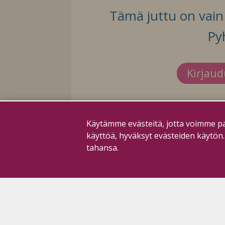
Tämä juttu on vain t
Py
Kirjau
Käytämme evästeitä, jotta voimme pa
käyttöä, hyväksyt evästeiden käytön
tahansa.