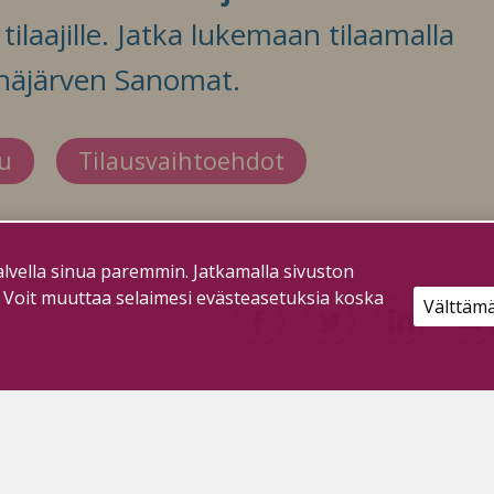
ilaajille. Jatka lukemaan tilaamalla
häjärven Sanomat.
du
Tilausvaihtoehdot
lvella sinua paremmin. Jatkamalla sivuston
. Voit muuttaa selaimesi evästeasetuksia koska
Välttäm