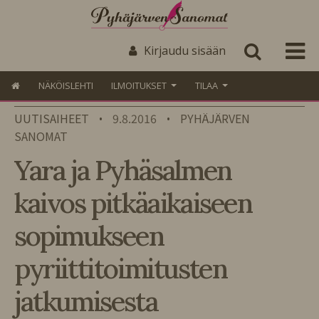
Kirjaudu sisään
NÄKÖISLEHTI
ILMOITUKSET
TILAA
UUTISAIHEET
9.8.2016
PYHÄJÄRVEN
•
•
SANOMAT
Yara ja Pyhäsalmen
kaivos pitkäaikaiseen
sopimukseen
pyriittitoimitusten
jatkumisesta