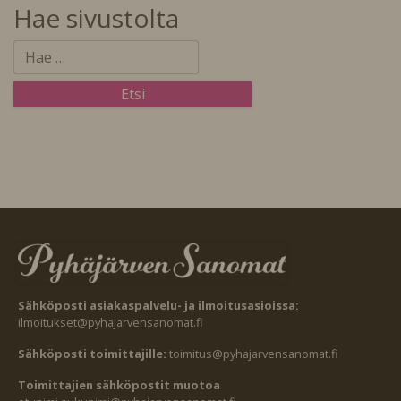
Hae sivustolta
Sähköposti asiakaspalvelu- ja ilmoitusasioissa:
ilmoitukset@pyhajarvensanomat.fi
Sähköposti toimittajille:
toimitus@pyhajarvensanomat.fi
Toimittajien sähköpostit muotoa