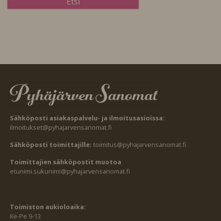
Sähköposti asiakaspalvelu- ja ilmoitusasioissa:
ilmoitukset@pyhajarvensanomat.fi
Sähköposti toimittajille:
toimitus@pyhajarvensanomat.fi
Toimittajien sähköpostit muotoa
etunimi.sukunimi@pyhajarvensanomat.fi
Toimiston aukioloaika:
Ke-Pe 9-13