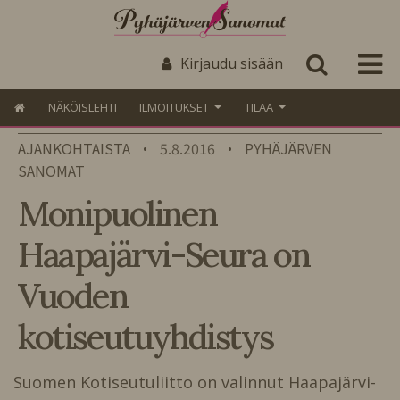
Kirjaudu sisään
NÄKÖISLEHTI
ILMOITUKSET
TILAA
AJANKOHTAISTA
5.8.2016
PYHÄJÄRVEN
•
•
SANOMAT
Monipuolinen
Haapajärvi-Seura on
Vuoden
kotiseutuyhdistys
Suomen Kotiseutuliitto on valinnut Haapajärvi-