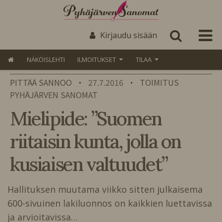
Kirjaudu sisään
NÄKÖISLEHTI
ILMOITUKSET
TILAA
PITTÄÄ SANNOO
27.7.2016
TOIMITUS
•
•
PYHÄJÄRVEN SANOMAT
Mielipide: ”Suomen
riitaisin kunta, jolla on
kusiaisen valtuudet”
Hallituksen muutama viikko sitten julkaisema
600-sivuinen lakiluonnos on kaikkien luettavissa
ja arvioitavissa…