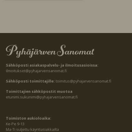
Sähköposti asiakaspalvelu- ja ilmoitusasioissa:
ilmoitukset@pyhajarvensanomat.fi
Sähköposti toimittajille:
toimitus@pyhajarvensanomat.fi
Toimittajien sähköpostit muotoa
etunimi.sukunimi@pyhajarvensanomat.fi
Toimiston aukioloaika:
Ke-Pe 9-13
Ma-Ti suljettu käyntiasiakkailta