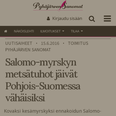
Kirjaudu sisään
NÄKÖISLEHTI
ILMOITUKSET
TILAA
UUTISAIHEET
15.6.2016
TOIMITUS
•
•
PYHÄJÄRVEN SANOMAT
Salomo-myrskyn
metsätuhot jäivät
Pohjois-Suomessa
vähäisiksi
Kovaksi kesämyrskyksi ennakoidun Salomo-