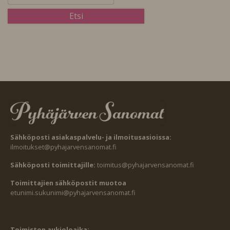
Sähköposti asiakaspalvelu- ja ilmoitusasioissa:
ilmoitukset@pyhajarvensanomat.fi
Sähköposti toimittajille:
toimitus@pyhajarvensanomat.fi
Toimittajien sähköpostit muotoa
etunimi.sukunimi@pyhajarvensanomat.fi
Toimiston aukioloaika: