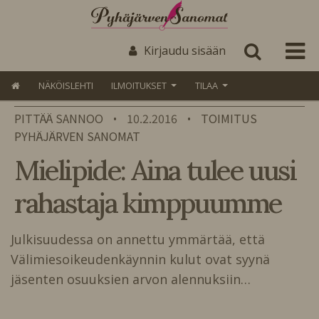
Kirjaudu sisään
NÄKÖISLEHTI
ILMOITUKSET
TILAA
PITTÄÄ SANNOO
10.2.2016
TOIMITUS
•
•
PYHÄJÄRVEN SANOMAT
Mielipide: Aina tulee uusi
rahastaja kimppuumme
Julkisuudessa on annettu ymmärtää, että
Välimiesoikeudenkäynnin kulut ovat syynä
jäsenten osuuksien arvon alennuksiin…