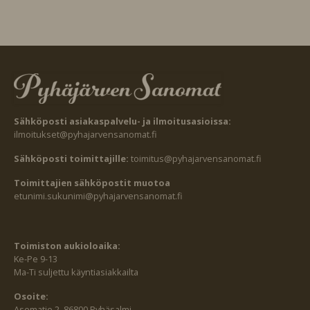
Sähköposti asiakaspalvelu- ja ilmoitusasioissa:
ilmoitukset@pyhajarvensanomat.fi
Sähköposti toimittajille:
toimitus@pyhajarvensanomat.fi
Toimittajien sähköpostit muotoa
etunimi.sukunimi@pyhajarvensanomat.fi
Toimiston aukioloaika:
Ke-Pe 9-13
Ma-Ti suljettu käyntiasiakkailta
Osoite:
Asematie 2, 86800 Pyhäsalmi