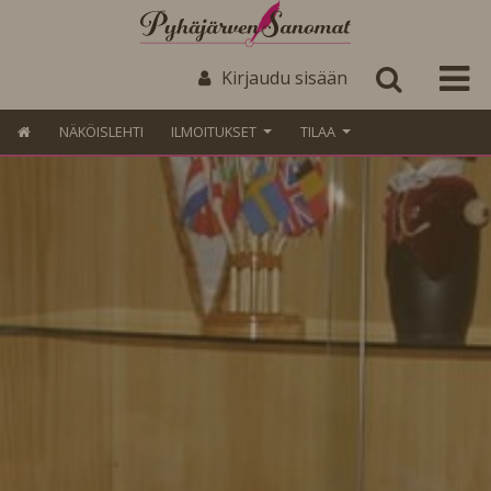
Kirjaudu sisään
NÄKÖISLEHTI
ILMOITUKSET
TILAA