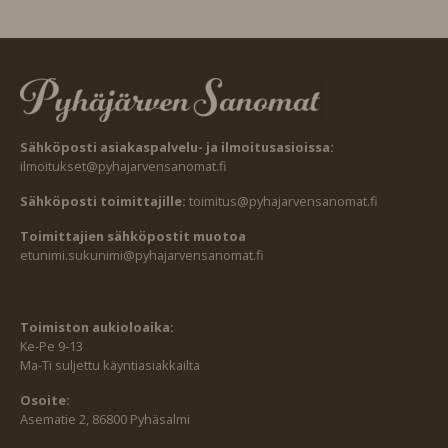
Sähköposti asiakaspalvelu- ja ilmoitusasioissa:
ilmoitukset@pyhajarvensanomat.fi
Sähköposti toimittajille:
toimitus@pyhajarvensanomat.fi
Toimittajien sähköpostit muotoa
etunimi.sukunimi@pyhajarvensanomat.fi
Toimiston aukioloaika:
Ke-Pe 9-13
Ma-Ti suljettu käyntiasiakkailta
Osoite:
Asematie 2, 86800 Pyhäsalmi