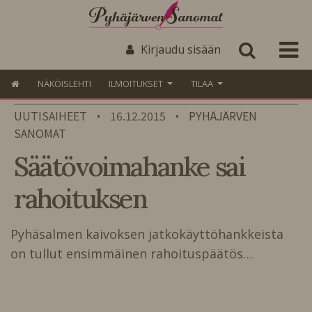
Kirjaudu sisään
NÄKÖISLEHTI
ILMOITUKSET
TILAA
UUTISAIHEET
16.12.2015
PYHÄJÄRVEN
•
•
SANOMAT
Säätövoimahanke sai
rahoituksen
Pyhäsalmen kaivoksen jatkokäyttöhankkeista
on tullut ensimmäinen rahoituspäätös…