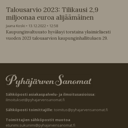
Talousarvio 2023: Tilikausi 2,9
miljoonaa euroa alijäämäinen
Jaana Koski
13.12.2022
12:58
Kaupunginvaltuusto hyväksyi torstaina yksimielisesti
vuoden 2023 talousarvion kaupunginhallituksen 29.
Sähköposti asiakaspalvelu- ja ilmoitusasioissa:
ilmoitukset@pyhajarvensanomat.fi
Sähköposti toimittajille:
toimitus@pyhajarvensanomat.fi
Toimittajien sähköpostit muotoa
etunimi.sukunimi@pyhajarvensanomat.fi