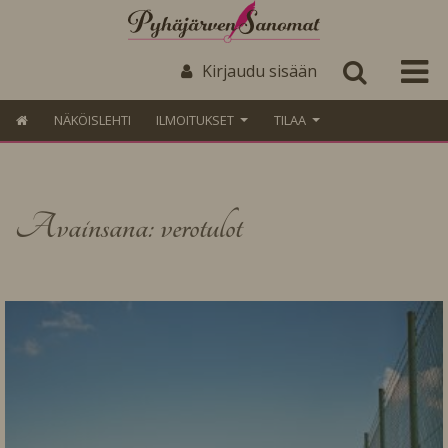
Kirjaudu sisään
NÄKÖISLEHTI
ILMOITUKSET
TILAA
Avainsana: verotulot