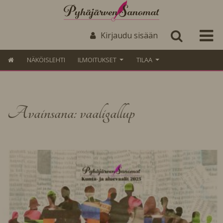
Kirjaudu sisään
NÄKÖISLEHTI
ILMOITUKSET
TILAA
Avainsana: vaaligallup