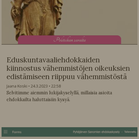
P
olitiikan saralta
Eduskuntavaaliehdokkaiden
kiinnostus vähemmistöjen oikeuksien
edistämiseen riippuu vähemmistöstä
Jaana Koski
24.3.2023
22:58
Selvitimme aiemmin lukijakyselyllä, millaisia asioita
ehdokkailta haluttaisiin kysyä.