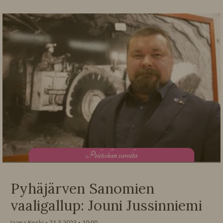
P
olitiikan saralta
Pyhäjärven Sanomien
vaaligallup: Jouni Jussinniemi
Jaana Koski
21.3.2023
10:00