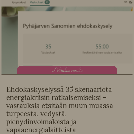
P
olitiikan saralta
Ehdokaskyselyssä 35 skenaariota
energiakriisin ratkaisemiseksi –
vastauksia etsitään muun muassa
turpeesta, vedystä,
pienydinvoimaloista ja
vapaaenergialaitteista