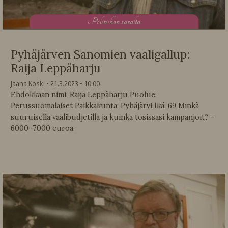
P
olitiikan saralta
Pyhäjärven Sanomien vaaligallup:
Raija Leppäharju
Jaana Koski
21.3.2023
10:00
Ehdokkaan nimi: Raija Leppäharju Puolue:
Perussuomalaiset Paikkakunta: Pyhäjärvi Ikä: 69 Minkä
suuruisella vaalibudjetilla ja kuinka tosissasi kampanjoit? –
6000–7000 euroa.