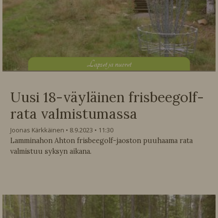
L
apset ja nuoret
Uusi 18-väyläinen frisbeegolf-
rata valmistumassa
Joonas Kärkkäinen
8.9.2023
11:30
Lamminahon Ahton frisbeegolf-jaoston puuhaama rata
valmistuu syksyn aikana.