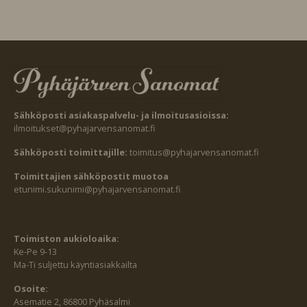
Sähköposti asiakaspalvelu- ja ilmoitusasioissa:
ilmoitukset@pyhajarvensanomat.fi
Sähköposti toimittajille:
toimitus@pyhajarvensanomat.fi
Toimittajien sähköpostit muotoa
etunimi.sukunimi@pyhajarvensanomat.fi
Toimiston aukioloaika:
Ke-Pe 9-13
Ma-Ti suljettu käyntiasiakkailta
Osoite:
Asematie 2, 86800 Pyhäsalmi