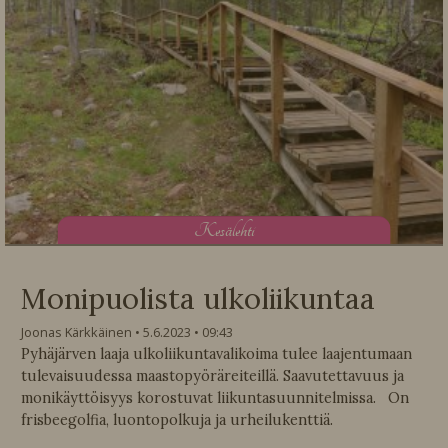
K
esälehti
Monipuolista ulkoliikuntaa
Joonas Kärkkäinen
5.6.2023
09:43
Pyhäjärven laaja ulkoliikuntavalikoima tulee laajentumaan
tulevaisuudessa maastopyöräreiteillä. Saavutettavuus ja
monikäyttöisyys korostuvat liikuntasuunnitelmissa. On
frisbeegolfia, luontopolkuja ja urheilukenttiä.