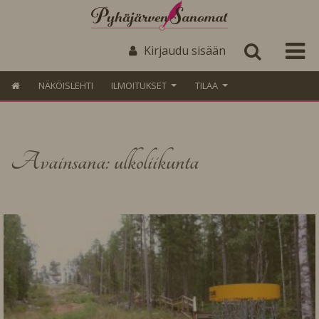
Kirjaudu sisään
NÄKÖISLEHTI
ILMOITUKSET
TILAA
Avainsana: ulkoliikunta