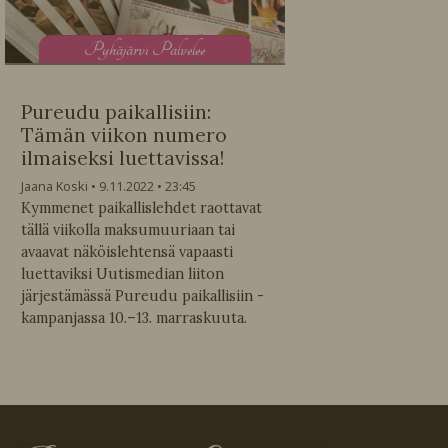
P
yhäjärvi Palvelee
Pureudu paikallisiin:
Tämän viikon numero
ilmaiseksi luettavissa!
Jaana Koski
9.11.2022
23:45
Kymmenet paikallislehdet raottavat
tällä viikolla maksumuuriaan tai
avaavat näköislehtensä vapaasti
luettaviksi Uutismedian liiton
järjestämässä Pureudu paikallisiin -
kampanjassa 10.–13. marraskuuta.