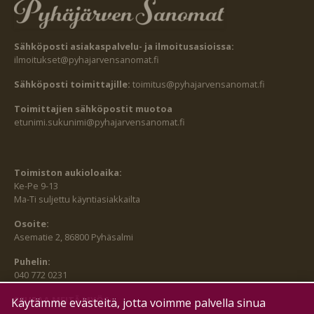
Sähköposti asiakaspalvelu- ja ilmoitusasioissa:
ilmoitukset@pyhajarvensanomat.fi
Sähköposti toimittajille:
toimitus@pyhajarvensanomat.fi
Toimittajien sähköpostit muotoa
etunimi.sukunimi@pyhajarvensanomat.fi
Toimiston aukioloaika:
Ke-Pe 9-13
Ma-Ti suljettu käyntiasiakkailta
Osoite:
Asematie 2, 86800 Pyhäsalmi
Puhelin:
040 772 0231
SEURAA MEITÄ MYÖS:
Käytämme evästeitä, jotta voimme palvella sinua