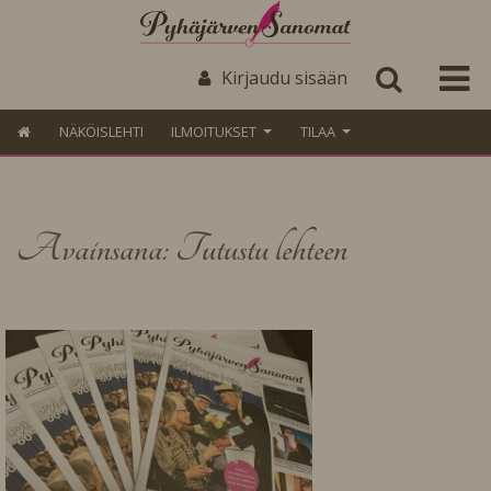
Kirjaudu sisään
NÄKÖISLEHTI
ILMOITUKSET
TILAA
Avainsana: Tutustu lehteen