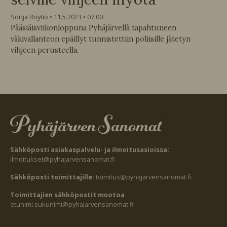
Sonja Röytiö
11.5.2023
07:00
Pääsiäisviikonloppuna Pyhäjärvellä tapahtuneen
väkivallanteon epäillyt tunnistettiin poliisille jätetyn
vihjeen perusteella.
Sähköposti asiakaspalvelu- ja ilmoitusasioissa:
ilmoitukset@pyhajarvensanomat.fi
Sähköposti toimittajille:
toimitus@pyhajarvensanomat.fi
Toimittajien sähköpostit muotoa
etunimi.sukunimi@pyhajarvensanomat.fi