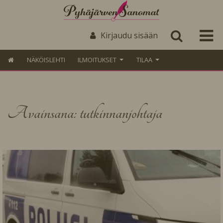
Kirjaudu sisään
NÄKÖISLEHTI
ILMOITUKSET
TILAA
Avainsana: tutkinnanjohtaja