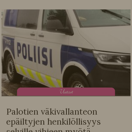
U
utiset
Palotien väkivallanteon
epäiltyjen henkilöllisyys
selville vihjeen myötä