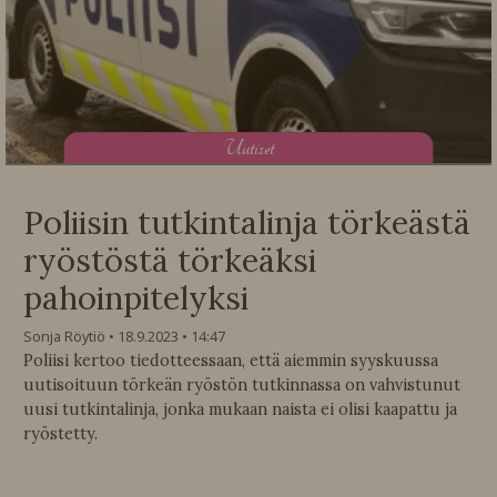
U
utiset
Poliisin tutkintalinja törkeästä
ryöstöstä törkeäksi
pahoinpitelyksi
Sonja Röytiö
18.9.2023
14:47
Poliisi kertoo tiedotteessaan, että aiemmin syyskuussa
uutisoituun törkeän ryöstön tutkinnassa on vahvistunut
uusi tutkintalinja, jonka mukaan naista ei olisi kaapattu ja
ryöstetty.