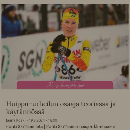
K
aupallinen yhteistyö
Huippu-urheilun osaaja teoriassa ja
käytännössä
Jaana Koski
19.3.2024
16:00
Pohti SkiTeam liite | Pohti SkiTeamin naisjoukkueeseen