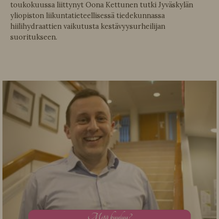
toukokuussa liittynyt Oona Kettunen tutki Jyväskylän
yliopiston liikuntatieteellisessä tiedekunnassa
hiilihydraattien vaikutusta kestävyysurheilijan
suoritukseen.
M
itä kuuluu?