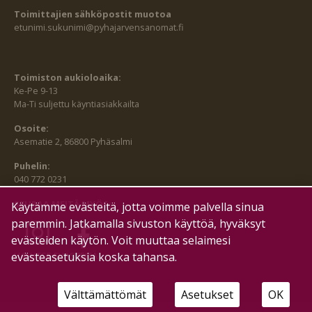
Toimittajien sähköpostit muotoa
etunimi.sukunimi@pyhajarvensanomat.fi
Toimiston aukioloaika:
Ke-Pe 9-13
Ma-Ti suljettu käyntiasiakkailta
Osoite:
Asematie 2, 86800 Pyhäsalmi
Puhelin:
040 772 0231
SEURAA MEITÄ MYÖS:
Käytämme evästeitä, jotta voimme palvella sinua
paremmin. Jatkamalla sivuston käyttöä, hyväksyt
evästeiden käytön. Voit muuttaa selaimesi
HALLITSE EVÄSTEITÄ
evästeasetuksia koska tahansa.
Välttämättömät
Asetukset
OK