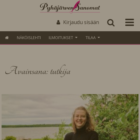
Kirjaudu sisään
NÄKÖISLEHTI
ILMOITUKSET
TILAA
Avainsana: tutkija