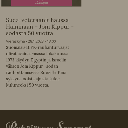
L
ukijat
Suez-veteraanit haussa
Haminaan – Jom Kippur -
sodasta 50 vuotta
Vieraskynä
28.1.2023
13:00
Suomalaiset YK-rauhanturvaajat
olivat avainasemassa lokakuussa
1973 käydyn Egyptin ja Israelin
välisen Jom Kippur -sodan
rauhoittamisessa Suezilla. Ensi
syksynä noista ajoista tulee
kuluneeksi 50 vuotta.