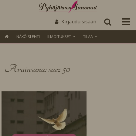
Kirjaudu sisään
NÄKÖISLEHTI
ILMOITUKSET
TILAA
Avainsana: suez 50