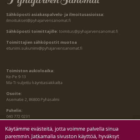
Sähköposti asiakaspalvelu- ja ilmoitusasioissa:
ilmoitukset@pyhajarvensanomat.fi
Sähköposti toimittajille:
toimitus@pyhajarvensanomat.fi
Toimittajien sähköpostit muotoa
etunimi.sukunimi@pyhajarvensanomat.fi
Toimiston aukioloaika:
Ke-Pe 9-13
Ma-Ti suljettu käyntiasiakkailta
Osoite:
Asematie 2, 86800 Pyhäsalmi
Puhelin:
040 772 0231
SEURAA MEITÄ MYÖS:
Käytämme evästeitä, jotta voimme palvella sinua
paremmin. Jatkamalla sivuston käyttöä, hyväksyt