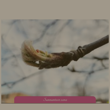
S
unnuntain sana