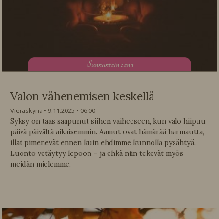
S
unnuntain sana
Valon vähenemisen keskellä
Vieraskynä
9.11.2025
06:00
Syksy on taas saapunut siihen vaiheeseen, kun valo hiipuu
päivä päivältä aikaisemmin. Aamut ovat hämärää harmautta,
illat pimenevät ennen kuin ehdimme kunnolla pysähtyä.
Luonto vetäytyy lepoon – ja ehkä niin tekevät myös
meidän mielemme.