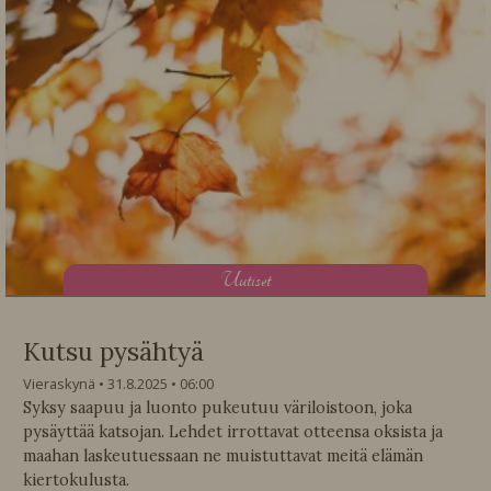
U
utiset
Kutsu pysähtyä
Vieraskynä
31.8.2025
06:00
Syksy saapuu ja luonto pukeutuu väriloistoon, joka
pysäyttää katsojan. Lehdet irrottavat otteensa oksista ja
maahan laskeutuessaan ne muistuttavat meitä elämän
kiertokulusta.