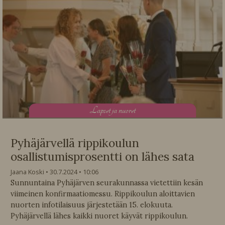
L
apset ja nuoret
Pyhäjärvellä rippikoulun
osallistumisprosentti on lähes sata
Jaana Koski
30.7.2024
10:06
Sunnuntaina Pyhäjärven seurakunnassa vietettiin kesän
viimeinen konfirmaatiomessu. Rippikoulun aloittavien
nuorten infotilaisuus järjestetään 15. elokuuta.
Pyhäjärvellä lähes kaikki nuoret käyvät rippikoulun.