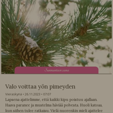
S
unnuntain sana
Valo voittaa yön pimeyden
Vieraskynä
26.11.2023
07:07
Lapsena ajattelimme, että kaikki kipu poistuu ajallaan.
Haava paranee ja mustelma häviää polvesta. Huoli katoaa,
kun siihen tulee ratkaisu. Vielä nuorenkin mieli ajattelee