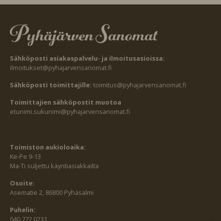
Sähköposti asiakaspalvelu- ja ilmoitusasioissa:
ilmoitukset@pyhajarvensanomat.fi
Sähköposti toimittajille:
toimitus@pyhajarvensanomat.fi
Toimittajien sähköpostit muotoa
etunimi.sukunimi@pyhajarvensanomat.fi
Toimiston aukioloaika:
Ke-Pe 9-13
Ma-Ti suljettu käyntiasiakkailta
Osoite:
Asematie 2, 86800 Pyhäsalmi
Puhelin:
040 772 0231