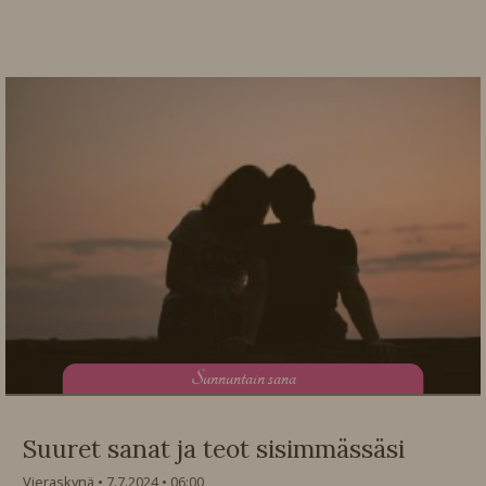
S
unnuntain sana
Suuret sanat ja teot sisimmässäsi
Vieraskynä
7.7.2024
06:00