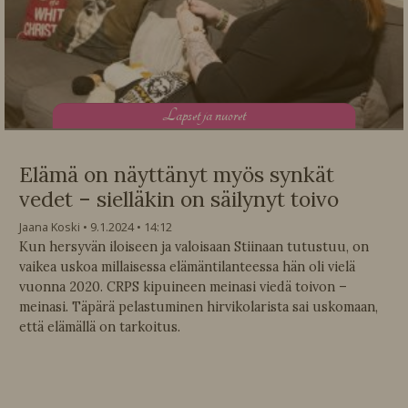
L
apset ja nuoret
Elämä on näyttänyt myös synkät
vedet – sielläkin on säilynyt toivo
Jaana Koski
9.1.2024
14:12
Kun hersyvän iloiseen ja valoisaan Stiinaan tutustuu, on
vaikea uskoa millaisessa elämäntilanteessa hän oli vielä
vuonna 2020. CRPS kipuineen meinasi viedä toivon –
meinasi. Täpärä pelastuminen hirvikolarista sai uskomaan,
että elämällä on tarkoitus.