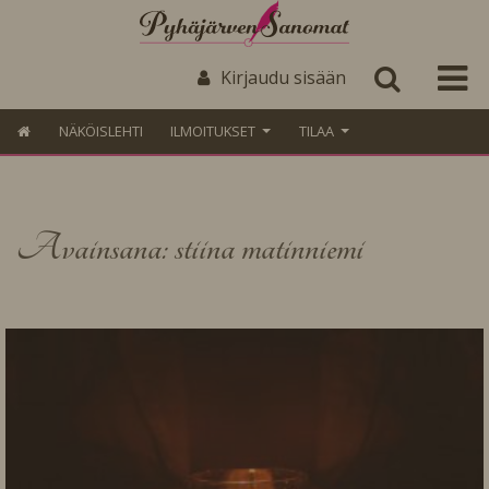
Kirjaudu sisään
NÄKÖISLEHTI
ILMOITUKSET
TILAA
Avainsana: stiina matinniemi