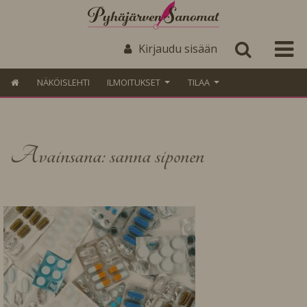
Kirjaudu sisään
NÄKÖISLEHTI
ILMOITUKSET
TILAA
Avainsana: sanna siponen