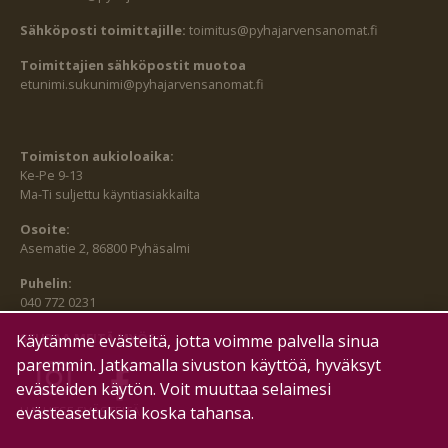
Sähköposti toimittajille:
toimitus@pyhajarvensanomat.fi
Toimittajien sähköpostit muotoa
etunimi.sukunimi@pyhajarvensanomat.fi
Toimiston aukioloaika:
Ke-Pe 9-13
Ma-Ti suljettu käyntiasiakkailta
Osoite:
Asematie 2, 86800 Pyhäsalmi
Puhelin:
040 772 0231
SEURAA MEITÄ MYÖS:
Käytämme evästeitä, jotta voimme palvella sinua
paremmin. Jatkamalla sivuston käyttöä, hyväksyt
evästeiden käytön. Voit muuttaa selaimesi
evästeasetuksia koska tahansa.
HALLITSE EVÄSTEITÄ