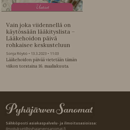
U
utiset
Vain joka viidennellä on
käytössään lääkityslista –
Lääkehoidon päivä
rohkaisee keskusteluun
Sonja Röytiö
13.3.2023
11:03
Lääkehoidon päivää vietetään tämän
viikon torstaina 16. maaliskuuta.
Sähköposti asiakaspalvelu- ja ilmoitusasioissa:
ilmoitukset@pyhajarvensanomat.fi