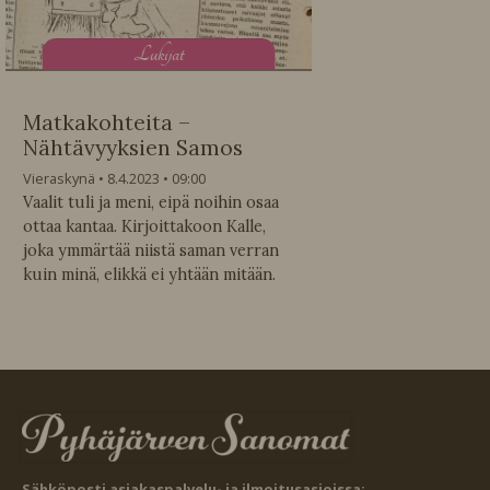
L
ukijat
Matkakohteita –
Nähtävyyksien Samos
Vieraskynä
8.4.2023
09:00
Vaalit tuli ja meni, eipä noihin osaa
ottaa kantaa. Kirjoittakoon Kalle,
joka ymmärtää niistä saman verran
kuin minä, elikkä ei yhtään mitään.
Sähköposti asiakaspalvelu- ja ilmoitusasioissa: