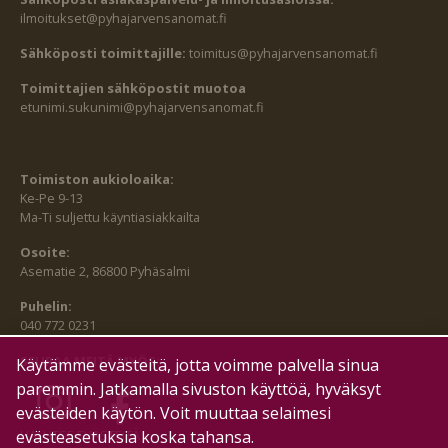
ilmoitukset@pyhajarvensanomat.fi
Sähköposti toimittajille:
toimitus@pyhajarvensanomat.fi
Toimittajien sähköpostit muotoa
etunimi.sukunimi@pyhajarvensanomat.fi
Toimiston aukioloaika:
Ke-Pe 9-13
Ma-Ti suljettu käyntiasiakkailta
Osoite:
Asematie 2, 86800 Pyhäsalmi
Puhelin:
040 772 0231
SEURAA MEITÄ MYÖS:
Käytämme evästeitä, jotta voimme palvella sinua
paremmin. Jatkamalla sivuston käyttöä, hyväksyt
evästeiden käytön. Voit muuttaa selaimesi
HALLITSE EVÄSTEITÄ
evästeasetuksia koska tahansa.