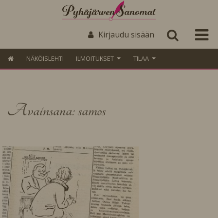
Kirjaudu sisään
NÄKÖISLEHTI
ILMOITUKSET
TILAA
Avainsana: samos