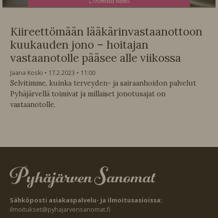
T
oimitus tutkii
Kiireettömään lääkärinvastaanottoon
kuukauden jono – hoitajan
vastaanotolle pääsee alle viikossa
Jaana Koski
17.2.2023
11:00
Selvitimme, kuinka terveyden- ja sairaanhoidon palvelut
Pyhäjärvellä toimivat ja millaiset jonotusajat on
vastaanotolle.
Sähköposti asiakaspalvelu- ja ilmoitusasioissa:
ilmoitukset@pyhajarvensanomat.fi