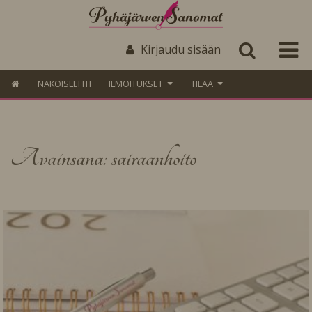
Kirjaudu sisään
NÄKÖISLEHTI
ILMOITUKSET
TILAA
Avainsana: sairaanhoito