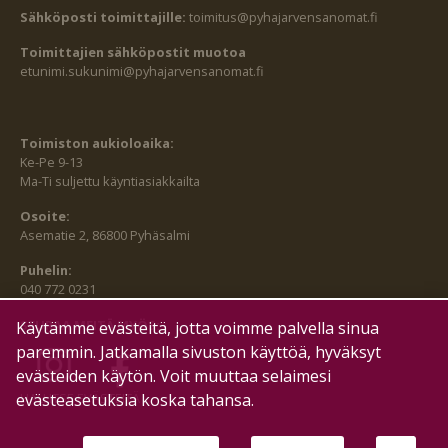
Sähköposti toimittajille:
toimitus@pyhajarvensanomat.fi
Toimittajien sähköpostit muotoa
etunimi.sukunimi@pyhajarvensanomat.fi
Toimiston aukioloaika:
Ke-Pe 9-13
Ma-Ti suljettu käyntiasiakkailta
Osoite:
Asematie 2, 86800 Pyhäsalmi
Puhelin:
040 772 0231
SEURAA MEITÄ MYÖS:
Käytämme evästeitä, jotta voimme palvella sinua
paremmin. Jatkamalla sivuston käyttöä, hyväksyt
evästeiden käytön. Voit muuttaa selaimesi
evästeasetuksia koska tahansa.
HALLITSE EVÄSTEITÄ