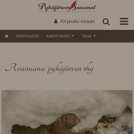
Kirjaudu sisään
NÄKÖISLEHTI
ILMOITUKSET
TILAA
Avainsana: pyhäjärven rhy