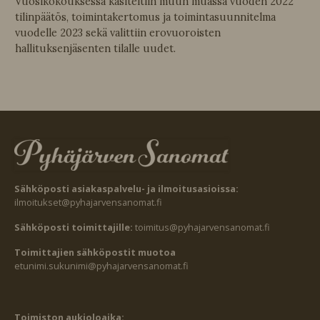
Vuosikokouksessa käsiteltiin muun muassa vuoden 2022
tilinpäätös, toimintakertomus ja toimintasuunnitelma
vuodelle 2023 sekä valittiin erovuoroisten
hallituksenjäsenten tilalle uudet.
Sähköposti asiakaspalvelu- ja ilmoitusasioissa:
ilmoitukset@pyhajarvensanomat.fi
Sähköposti toimittajille:
toimitus@pyhajarvensanomat.fi
Toimittajien sähköpostit muotoa
etunimi.sukunimi@pyhajarvensanomat.fi
Toimiston aukioloaika: