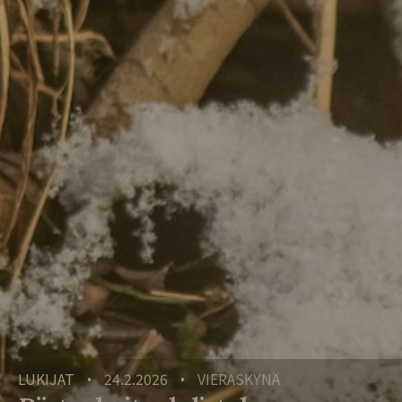
LUKIJAT
24.2.2026
VIERASKYNÄ
•
•