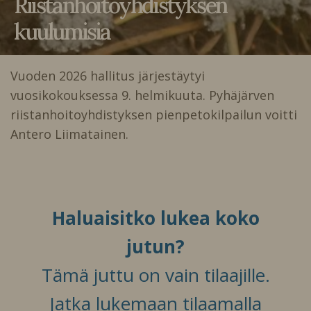
Riistanhoitoyhdistyksen
kuulumisia
Vuoden 2026 hallitus järjestäytyi
vuosikokouksessa 9. helmikuuta. Pyhäjärven
riistanhoitoyhdistyksen pienpetokilpailun voitti
Antero Liimatainen.
Haluaisitko lukea koko
jutun?
Tämä juttu on vain tilaajille.
Jatka lukemaan tilaamalla