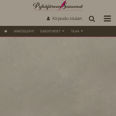
Kirjaudu sisään
NÄKÖISLEHTI
ILMOITUKSET
TILAA