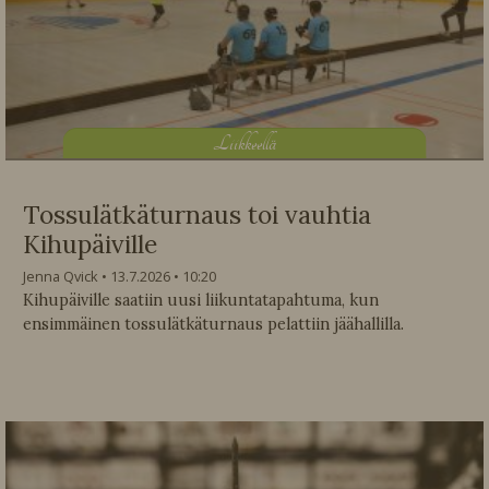
L
iikkeellä
Tossulätkäturnaus toi vauhtia
Kihupäiville
Jenna Qvick
13.7.2026
10:20
Kihupäiville saatiin uusi liikuntatapahtuma, kun
ensimmäinen tossulätkäturnaus pelattiin jäähallilla.