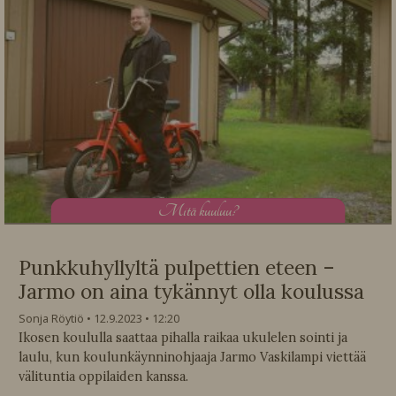
M
itä kuuluu?
Punkkuhyllyltä pulpettien eteen –
Jarmo on aina tykännyt olla koulussa
Sonja Röytiö
12.9.2023
12:20
Ikosen koululla saattaa pihalla raikaa ukulelen sointi ja
laulu, kun koulunkäynninohjaaja Jarmo Vaskilampi viettää
välituntia oppilaiden kanssa.