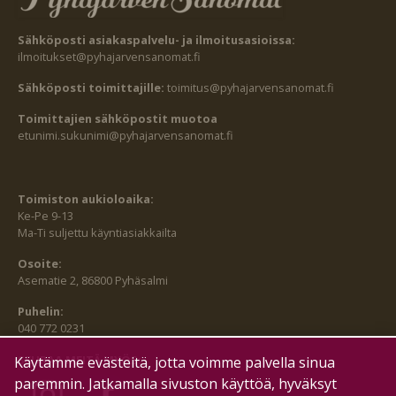
Sähköposti asiakaspalvelu- ja ilmoitusasioissa:
ilmoitukset@pyhajarvensanomat.fi
Sähköposti toimittajille:
toimitus@pyhajarvensanomat.fi
Toimittajien sähköpostit muotoa
etunimi.sukunimi@pyhajarvensanomat.fi
Toimiston aukioloaika:
Ke-Pe 9-13
Ma-Ti suljettu käyntiasiakkailta
Osoite:
Asematie 2, 86800 Pyhäsalmi
Puhelin:
040 772 0231
SEURAA MEITÄ MYÖS:
Käytämme evästeitä, jotta voimme palvella sinua
paremmin. Jatkamalla sivuston käyttöä, hyväksyt