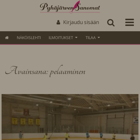
Kirjaudu sisään
NÄKÖISLEHTI
ILMOITUKSET
TILAA
Avainsana: pelaaminen