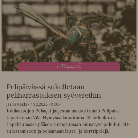
M
enovinkki
Pelipäivässä sukelletaan
peliharrastuksen syövereihin
Jaana Koski
14.2.2026
07:07
Jokilaaksojen Pelaajat järjestää maksuttoman Pelipäivä-
tapahtuman Villa Hymyssä lauantaina 28. helmikuuta.
Tapahtumassa pääsee tutustumaan miniatyyripeleihin, 3D-
tulostamiseen ja pelaamaan lauta- ja korttipelejä.