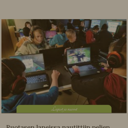
L
apset ja nuoret
Ruotasen laneissa nautittiin pelien