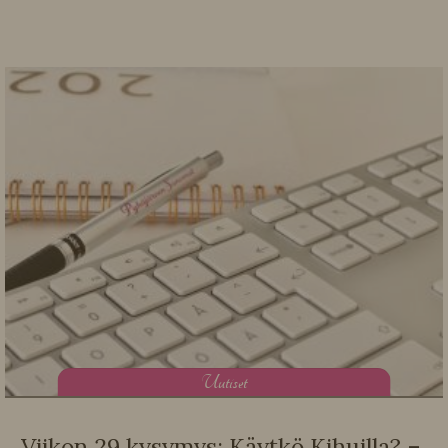
U
utiset
Viikon 29 kysymys: Käytkö Kihuilla? –