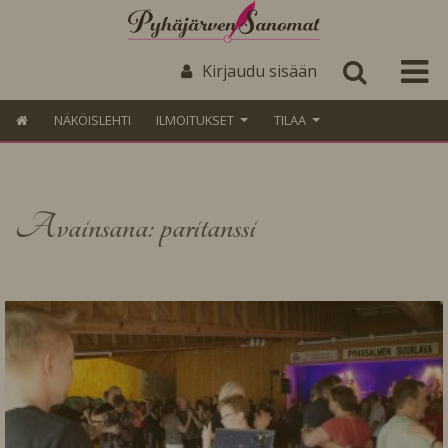
Kirjaudu sisään
NÄKÖISLEHTI
ILMOITUKSET
TILAA
Avainsana: paritanssi