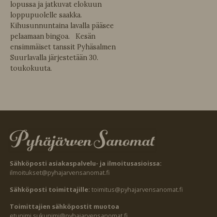
lopussa ja jatkuvat elokuun
loppupuolelle saakka.
Kihusunnuntaina lavalla pääsee
pelaamaan bingoa. Kesän
ensimmäiset tanssit Pyhäsalmen
Suurlavalla järjestetään 30.
toukokuuta.
Sähköposti asiakaspalvelu- ja ilmoitusasioissa:
ilmoitukset@pyhajarvensanomat.fi
Sähköposti toimittajille:
toimitus@pyhajarvensanomat.fi
Toimittajien sähköpostit muotoa
etunimi.sukunimi@pyhajarvensanomat.fi