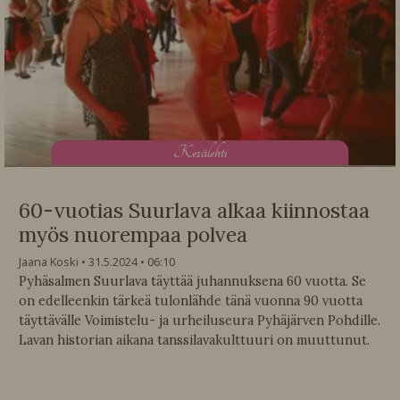
K
esälehti
60-vuotias Suurlava alkaa kiinnostaa
myös nuorempaa polvea
Jaana Koski
31.5.2024
06:10
Pyhäsalmen Suurlava täyttää juhannuksena 60 vuotta. Se
on edelleenkin tärkeä tulonlähde tänä vuonna 90 vuotta
täyttävälle Voimistelu- ja urheiluseura Pyhäjärven Pohdille.
Lavan historian aikana tanssilavakulttuuri on muuttunut.