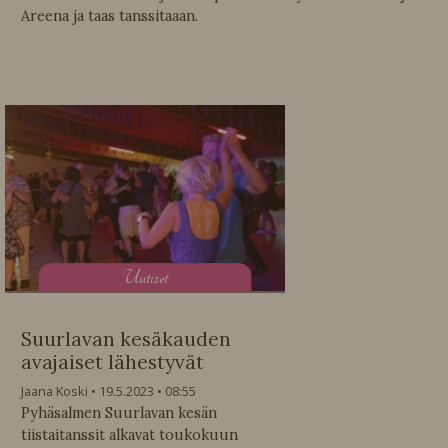
Areena ja taas tanssitaaan.
U
utiset
Suurlavan kesäkauden
avajaiset lähestyvät
Jaana Koski
19.5.2023
08:55
Pyhäsalmen Suurlavan kesän
tiistaitanssit alkavat toukokuun