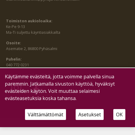
Toimiston aukioloaika:
Ke-Pe 9-13
Ma-Ti suljettu käyntiasiakkailta
Osoite:
Asematie 2, 86800 Pyhäsalmi
Puhelin:
040 772 0231
SEURAA MEITÄ MYÖS:
Käytämme evästeitä, jotta voimme palvella sinua
paremmin. Jatkamalla sivuston käyttöä, hyväksyt
evästeiden käytön. Voit muuttaa selaimesi
evästeasetuksia koska tahansa.
HALLITSE EVÄSTEITÄ
Välttämättömät
Asetukset
OK