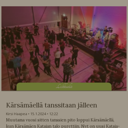
L
iikkeellä
Kärsämäellä tanssitaan jälleen
Kirsi Haapea
15.1.2024
12:22
Muutama vuosi sitten tanssien pito loppui Kärsämäellä,
kun Kärsämäen Katajan talo purettiin. Nyt on uusi Kataja-