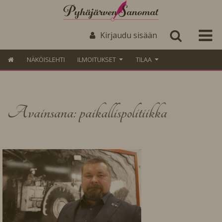
Kirjaudu sisään
NÄKÖISLEHTI
ILMOITUKSET
TILAA
Avainsana: paikallispolitiikka