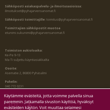
Sähköposti asiakaspalvelu- ja ilmoitusasioissa:
ilmoitukset@pyhajarvensanomat.fi
Sähköposti toimittajille:
toimitus@pyhajarvensanomat.fi
Toimittajien sähköpostit muotoa
etunimi.sukunimi@pyhajarvensanomat.fi
Toimiston aukioloaika:
Ke-Pe 9-13
Ma-Ti suljettu käyntiasiakkailta
Osoite:
Asematie 2, 86800 Pyhäsalmi
Puhelin:
040 772 0231
SEURAA MEITÄ MYÖS:
Käytämme evästeitä, jotta voimme palvella sinua
paremmin. Jatkamalla sivuston käyttöä, hyväksyt
evästeiden käytön. Voit muuttaa selaimesi