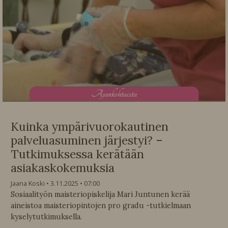
A
jankohtaista
Kuinka ympärivuorokautinen
palveluasuminen järjestyi? –
Tutkimuksessa kerätään
asiakaskokemuksia
Jaana Koski
3.11.2025
07:00
Sosiaalityön maisteriopiskelija Mari Juntunen kerää
aineistoa maisteriopintojen pro gradu -tutkielmaan
kyselytutkimuksella.