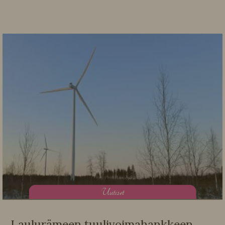
U
utiset
Laulurämeen tuulivoimahankkeen