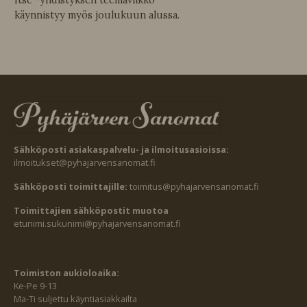
Itse -yhdistyksen teemaviikko
käynnistyy myös joulukuun alussa.
Sähköposti asiakaspalvelu- ja ilmoitusasioissa:
ilmoitukset@pyhajarvensanomat.fi
Sähköposti toimittajille:
toimitus@pyhajarvensanomat.fi
Toimittajien sähköpostit muotoa
etunimi.sukunimi@pyhajarvensanomat.fi
Toimiston aukioloaika:
Ke-Pe 9-13
Ma-Ti suljettu käyntiasiakkailta