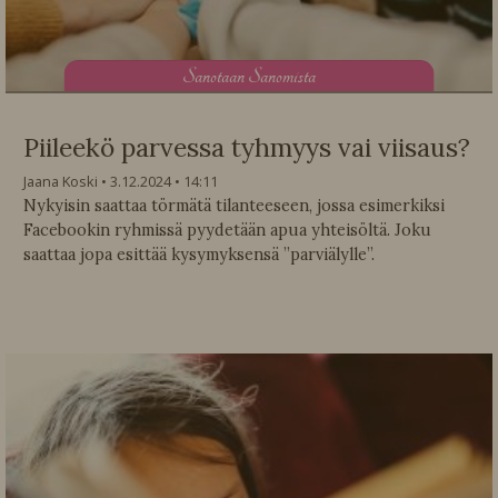
S
anotaan Sanomista
Piileekö parvessa tyhmyys vai viisaus?
Jaana Koski
3.12.2024
14:11
Nykyisin saattaa törmätä tilanteeseen, jossa esimerkiksi
Facebookin ryhmissä pyydetään apua yhteisöltä. Joku
saattaa jopa esittää kysymyksensä ”parviälylle”.