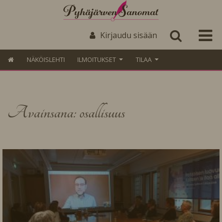
Kirjaudu sisään
NÄKÖISLEHTI
ILMOITUKSET
TILAA
Avainsana: osallisuus