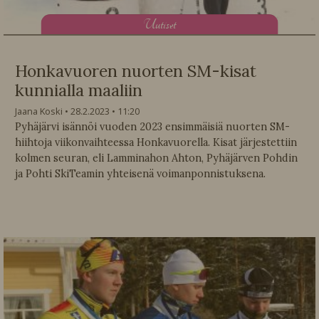
U
utiset
Honkavuoren nuorten SM-kisat
kunnialla maaliin
Jaana Koski
28.2.2023
11:20
Pyhäjärvi isännöi vuoden 2023 ensimmäisiä nuorten SM-
hiihtoja viikonvaihteessa Honkavuorella. Kisat järjestettiin
kolmen seuran, eli Lamminahon Ahton, Pyhäjärven Pohdin
ja Pohti SkiTeamin yhteisenä voimanponnistuksena.