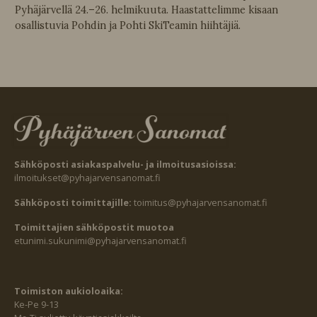
Pyhäjärvellä 24.–26. helmikuuta. Haastattelimme kisaan
osallistuvia Pohdin ja Pohti SkiTeamin hiihtäjiä.
Sähköposti asiakaspalvelu- ja ilmoitusasioissa:
ilmoitukset@pyhajarvensanomat.fi
Sähköposti toimittajille:
toimitus@pyhajarvensanomat.fi
Toimittajien sähköpostit muotoa
etunimi.sukunimi@pyhajarvensanomat.fi
Toimiston aukioloaika:
Ke-Pe 9-13