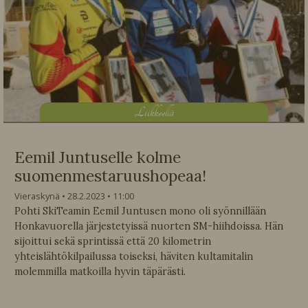
L
iikkeellä
Eemil Juntuselle kolme
suomenmestaruushopeaa!
Vieraskynä
28.2.2023
11:00
Pohti SkiTeamin Eemil Juntusen mono oli syönnillään
Honkavuorella järjestetyissä nuorten SM-hiihdoissa. Hän
sijoittui sekä sprintissä että 20 kilometrin
yhteislähtökilpailussa toiseksi, häviten kultamitalin
molemmilla matkoilla hyvin täpärästi.