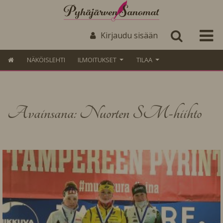
Kirjaudu sisään
NÄKÖISLEHTI
ILMOITUKSET
TILAA
Avainsana: Nuorten SM-hiihto