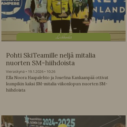
L
iikkeellä
Pohti SkiTeamille neljä mitalia
nuorten SM-hiihdoista
Vieraskynä
19.1.2026
10:26
Ella Noora Haapalehto ja Josefina Kankaanpää ottivat
kumpikin kaksi SM-mitalia viikonlopun nuorten SM-
hiihdoista