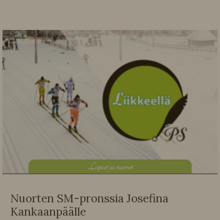
L
apset ja nuoret
Nuorten SM-pronssia Josefina
Kankaanpäälle