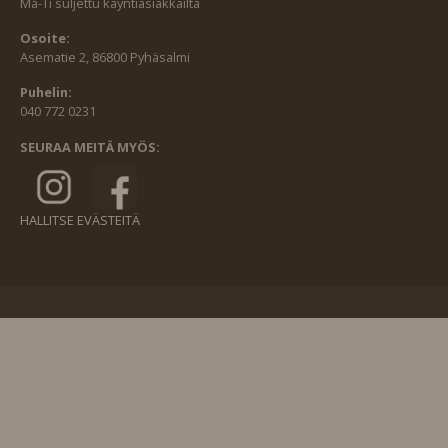
Ma-Ti suljettu käyntiasiakkailta
Osoite:
Asematie 2, 86800 Pyhäsalmi
Puhelin:
040 772 0231
SEURAA MEITÄ MYÖS:
HALLITSE EVÄSTEITÄ