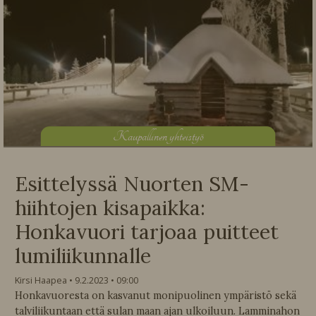
K
aupallinen yhteistyö
Esittelyssä Nuorten SM-
hiihtojen kisapaikka:
Honkavuori tarjoaa puitteet
lumiliikunnalle
Kirsi Haapea
9.2.2023
09:00
Honkavuoresta on kasvanut monipuolinen ympäristö sekä
talviliikuntaan että sulan maan ajan ulkoiluun. Lamminahon