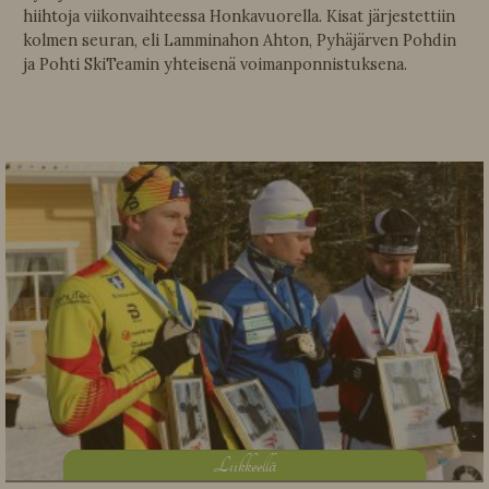
hiihtoja viikonvaihteessa Honkavuorella. Kisat järjestettiin
kolmen seuran, eli Lamminahon Ahton, Pyhäjärven Pohdin
ja Pohti SkiTeamin yhteisenä voimanponnistuksena.
L
iikkeellä