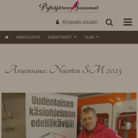
Kirjaudu sisään
NÄKÖISLEHTI
ILMOITUKSET
TILAA
Avainsana: Nuorten SM 2023