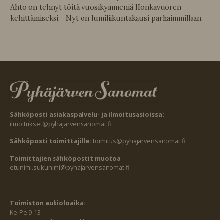
Ahto on tehnyt töitä vuosikymmeniä Honkavuoren
kehittämiseksi. Nyt on lumiliikuntakausi parhaimmillaan.
Sähköposti asiakaspalvelu- ja ilmoitusasioissa:
ilmoitukset@pyhajarvensanomat.fi
Sähköposti toimittajille:
toimitus@pyhajarvensanomat.fi
Toimittajien sähköpostit muotoa
etunimi.sukunimi@pyhajarvensanomat.fi
Toimiston aukioloaika:
Ke-Pe 9-13