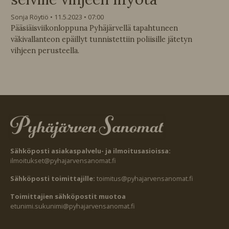
Sonja Röytiö
11.5.2023
07:00
Pääsiäisviikonloppuna Pyhäjärvellä tapahtuneen
väkivallanteon epäillyt tunnistettiin poliisille jätetyn
vihjeen perusteella.
Sähköposti asiakaspalvelu- ja ilmoitusasioissa:
ilmoitukset@pyhajarvensanomat.fi
Sähköposti toimittajille:
toimitus@pyhajarvensanomat.fi
Toimittajien sähköpostit muotoa
etunimi.sukunimi@pyhajarvensanomat.fi