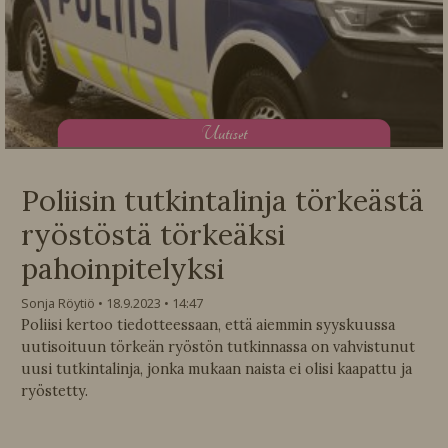
U
utiset
Poliisin tutkintalinja törkeästä
ryöstöstä törkeäksi
pahoinpitelyksi
Sonja Röytiö
18.9.2023
14:47
Poliisi kertoo tiedotteessaan, että aiemmin syyskuussa
uutisoituun törkeän ryöstön tutkinnassa on vahvistunut
uusi tutkintalinja, jonka mukaan naista ei olisi kaapattu ja
ryöstetty.