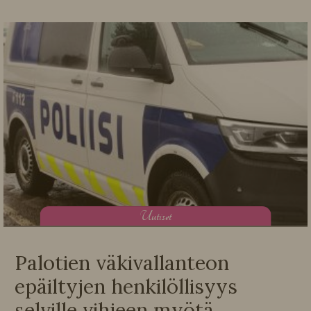
U
utiset
Palotien väkivallanteon
epäiltyjen henkilöllisyys
selville vihjeen myötä