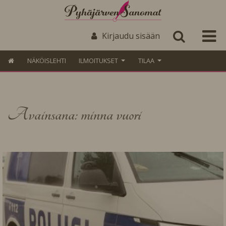
Kirjaudu sisään
NÄKÖISLEHTI
ILMOITUKSET
TILAA
Avainsana: minna vuori