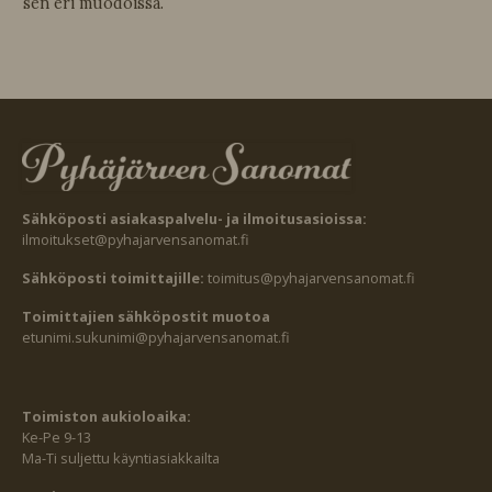
sen eri muodoissa.
Sähköposti asiakaspalvelu- ja ilmoitusasioissa:
ilmoitukset@pyhajarvensanomat.fi
Sähköposti toimittajille:
toimitus@pyhajarvensanomat.fi
Toimittajien sähköpostit muotoa
etunimi.sukunimi@pyhajarvensanomat.fi
Toimiston aukioloaika:
Ke-Pe 9-13
Ma-Ti suljettu käyntiasiakkailta