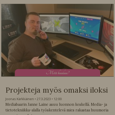
M
itä kuuluu?
Projekteja myös omaksi iloksi
Joonas Kärkkäinen
27.3.2023
12:00
Mediabaarin Janne Laine asuu luonnon keskellä. Media- ja
tietotekniikka-alalla työskentelevä mies rakastaa huumoria