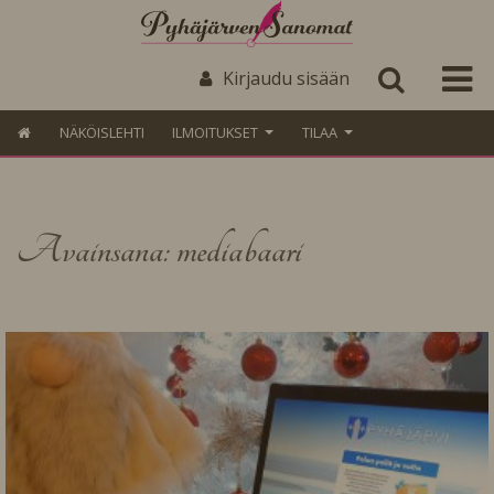
Kirjaudu sisään
NÄKÖISLEHTI
ILMOITUKSET
TILAA
Avainsana: mediabaari