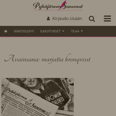
Kirjaudu sisään
NÄKÖISLEHTI
ILMOITUKSET
TILAA
Avainsana: marjatta kronqvisst