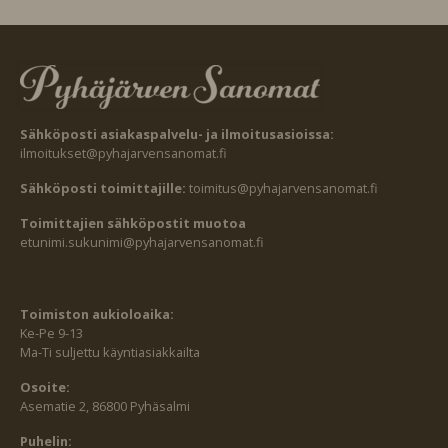
Sähköposti asiakaspalvelu- ja ilmoitusasioissa:
ilmoitukset@pyhajarvensanomat.fi
Sähköposti toimittajille:
toimitus@pyhajarvensanomat.fi
Toimittajien sähköpostit muotoa
etunimi.sukunimi@pyhajarvensanomat.fi
Toimiston aukioloaika:
Ke-Pe 9-13
Ma-Ti suljettu käyntiasiakkailta
Osoite:
Asematie 2, 86800 Pyhäsalmi
Puhelin: