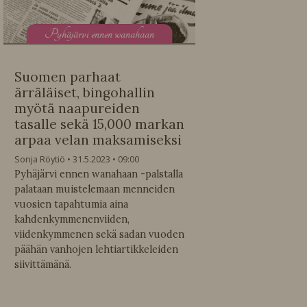
P
yhäjärvi ennen wanahaan
Suomen parhaat
ärräläiset, bingohallin
myötä naapureiden
tasalle sekä 15,000 markan
arpaa velan maksamiseksi
Sonja Röytiö
31.5.2023
09:00
Pyhäjärvi ennen wanahaan -palstalla
palataan muistelemaan menneiden
vuosien tapahtumia aina
kahdenkymmenenviiden,
viidenkymmenen sekä sadan vuoden
päähän vanhojen lehtiartikkeleiden
siivittämänä.