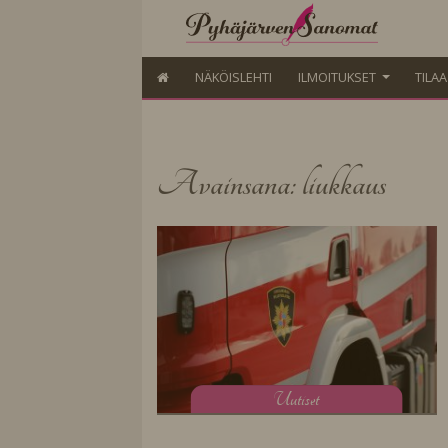
NÄKÖISLEHTI
ILMOITUKSET
TILA
Avainsana: liukkaus
U
utiset