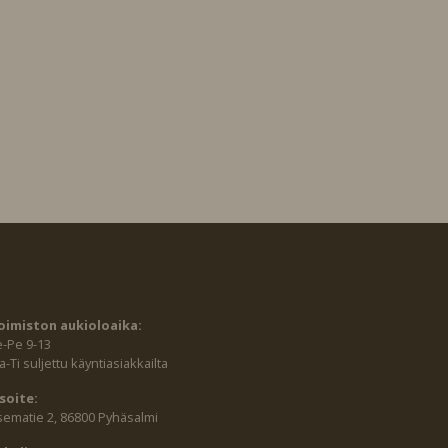
oimiston aukioloaika:
e-Pe 9-13
-Ti suljettu käyntiasiakkailta
soite:
sematie 2, 86800 Pyhäsalmi