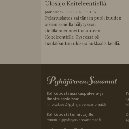
Ulosajo Keiteleentiellä
Jaana Koski
17.1.2023
10:36
Pelastuslaitos sai tänään puoli kuuden
aikaan aamulla hälytyksen
tieliikenneonnettomuuteen
Keiteleentiellä. Kyseessä oli
henkilöauton ulosajo liukkaalla kelillä.
Sähköposti asiakaspalvelu- ja
T
ilmoitusasioissa:
K
ilmoitukset@pyhajarvensanomat.fi
Ma
Sähköposti toimittajille:
O
toimitus@pyhajarvensanomat.fi
A