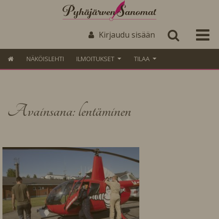
Kirjaudu sisään
NÄKÖISLEHTI
ILMOITUKSET
TILAA
Avainsana: lentäminen