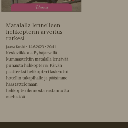
U
utiset
Matalalla lennelleen
helikopterin arvoitus
ratkesi
Jaana Koski
14.6.2023
20:41
Keskiviikkona Pyhäjärvellä
kummasteltiin matalalla lentävää
punaista helikopteria. Päivän
päätteeksi helikopteri laskeutui
hotellin takapihalle ja pääsimme
haastattelemaan
helikopterilennosta vastannutta
miehistöä.