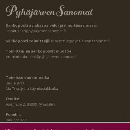
Sähköposti asiakaspalvelu- ja ilmoitusasioissa:
ilmoitukset@pyhajarvensanomat.fi
Sähköposti toimittajille:
toimitus@pyhajarvensanomat.fi
Toimittajien sähköpostit muotoa
etunimi.sukunimi@pyhajarvensanomat.fi
Toimiston aukioloaika:
Ke-Pe 9-13
Ma-Ti suljettu käyntiasiakkailta
Osoite:
Asematie 2, 86800 Pyhäsalmi
Puhelin:
040 772 0231