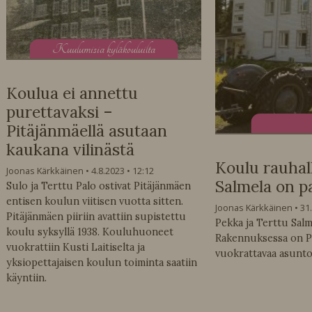
K
uulumisia kyläkouluilta
Koulua ei annettu
purettavaksi –
Pitäjänmäellä asutaan
kaukana vilinästä
Koulu rauhall
Joonas Kärkkäinen
4.8.2023
12:12
Salmela on p
Sulo ja Terttu Palo ostivat Pitäjänmäen
entisen koulun viitisen vuotta sitten.
Joonas Kärkkäinen
31
Pitäjänmäen piiriin avattiin supistettu
Pekka ja Terttu Sal
koulu syksyllä 1938. Kouluhuoneet
Rakennuksessa on Pek
vuokrattiin Kusti Laitiselta ja
vuokrattavaa asunt
yksiopettajaisen koulun toiminta saatiin
käyntiin.