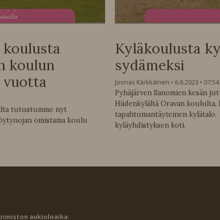
uluilta
a koulusta
Kyläkoulusta k
n koulun
sydämeksi
0 vuotta
Joonas Kärkkäinen
6.6.2023
07:54
Pyhäjärven Sanomien kesän jut
Hiidenkylältä Oravan koululta.
ilta tutustumme nyt
tapahtumantäyteinen kylätalo
Löytynojan omistama koulu
kyläyhdistyksen koti.
oimiston aukioloaika: