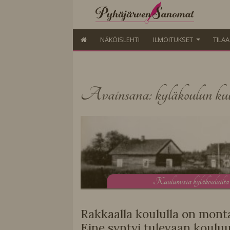
NÄKÖISLEHTI
ILMOITUKSET
TILA
Avainsana: kyläkoulun kuu
K
uulumisia kyläkouluilta
Rakkaalla koululla on mont
Eine syntyi tulevaan koulu