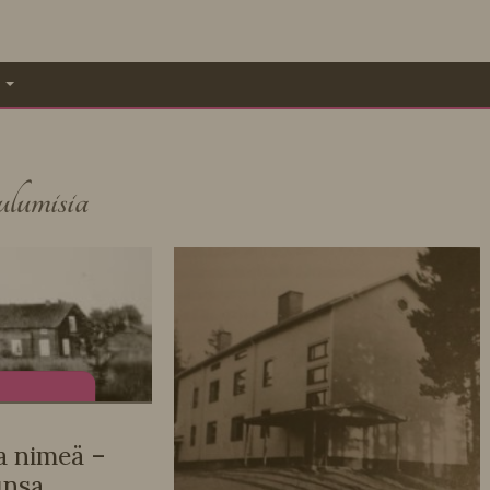
A
lumisia
a nimeä –
unsa