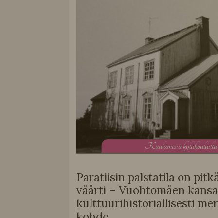
K
uulumisia kyläkouluilta
Paratiisin palstatila on pit
väärti – Vuohtomäen kansa
kulttuurihistoriallisesti me
kohde