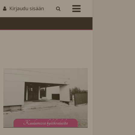
Kirjaudu sisään
K
uulumisia kyläkouluilta