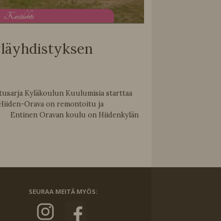
K
esälehti
yläyhdistyksen
tusarja Kyläkoulun Kuulumisia starttaa
 Hiiden-Orava on remontoitu ja
. Entinen Oravan koulu on Hiidenkylän
SEURAA MEITÄ MYÖS: