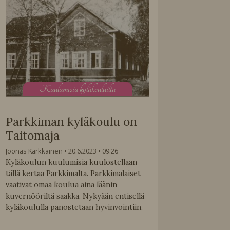
K
uulumisia kyläkouluilta
Parkkiman kyläkoulu on
Taitomaja
Joonas Kärkkäinen
20.6.2023
09:26
Kyläkoulun kuulumisia kuulostellaan
tällä kertaa Parkkimalta. Parkkimalaiset
vaativat omaa koulua aina läänin
kuvernööriltä saakka. Nykyään entisellä
kyläkoululla panostetaan hyvinvointiin.