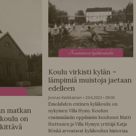
K
uulumisia kyläkouluilta
Koulu virkisti kylän –
lämpimiä muistoja jaetaan
edelleen
Joonas Kärkkäinen
29.6.2023
09:00
Emolahden entinen kyläkoulu on
kän matkan
nykyinen Villa Hymy. Koulun
koulu on
ensimmäisiin oppilaisiin kuulunut Matti
Huttunen ja Villa Hymyn yrittäjä Katja
rkittävä
Rönkä arvostavat kyläkoulun historiaa.