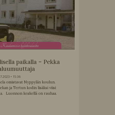
K
uulumisia kyläkouluilta
isella paikalla – Pekka
aluumuuttaja
.7.2023
15:36
mela omistavat Nyppylän koulun.
an ja Tertun kodin lisäksi viisi
oa. Luonnon keskellä on rauhaa.