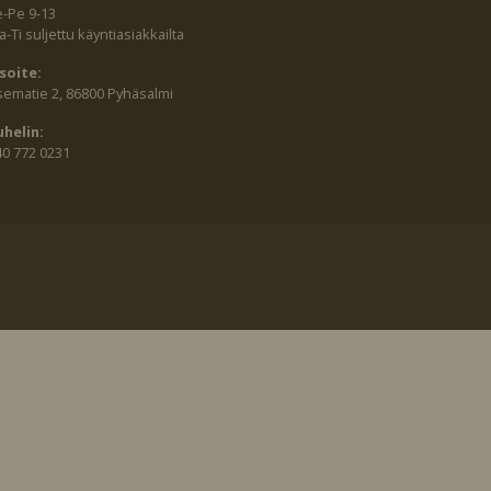
e-Pe 9-13
-Ti suljettu käyntiasiakkailta
soite:
sematie 2, 86800 Pyhäsalmi
uhelin:
40 772 0231