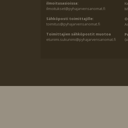
ilmoitusasioissa:
K
ilmoitukset@pyhajarvensanomat.fi
Ma
Sähköposti toimittajille:
O
toimitus@pyhajarvensanomat.fi
A
Toimittajien sähköpostit muotoa
P
etunimi.sukunimi@pyhajarvensanomat.fi
0