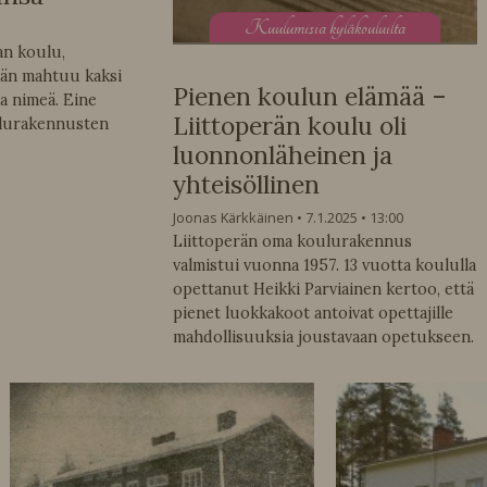
K
uulumisia kyläkouluilta
an koulu,
ään mahtuu kaksi
Pienen koulun elämää –
a nimeä. Eine
Liittoperän koulu oli
ulurakennusten
luonnonläheinen ja
yhteisöllinen
Joonas Kärkkäinen
7.1.2025
13:00
Liittoperän oma koulurakennus
valmistui vuonna 1957. 13 vuotta koululla
opettanut Heikki Parviainen kertoo, että
pienet luokkakoot antoivat opettajille
mahdollisuuksia joustavaan opetukseen.