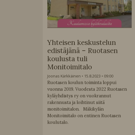
K
uulumisia kyläkouluilta
Yhteisen keskustelun
edistäjänä – Ruotasen
koulusta tuli
Monitoimitalo
Joonas Kärkkäinen
15.8.2023
09:00
Ruotasen koulun toiminta loppui
vuonna 2019. Vuodesta 2022 Ruotasen
kyläyhdistys ry on vuokrannut
rakennusta ja loihtinut siitä
monitoimitalon. Mäkikylän
Monitoimitalo on entinen Ruotasen
koulutalo.