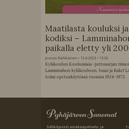
K
uulumisia kyläko
Maatilasta kouluksi j
kodiksi – Lamminaho
paikalla eletty yli 20
Joonas Kärkkäinen
13.6.2023
13:02
Kyläkoulun Kuulumisia -juttusarjan tiimo
Lamminahon kyläkouluun. Jussi ja Rakel 
toimi opetuskäytössä vuosina 1924–1973.
Sähköposti asiakaspalvelu- ja
T