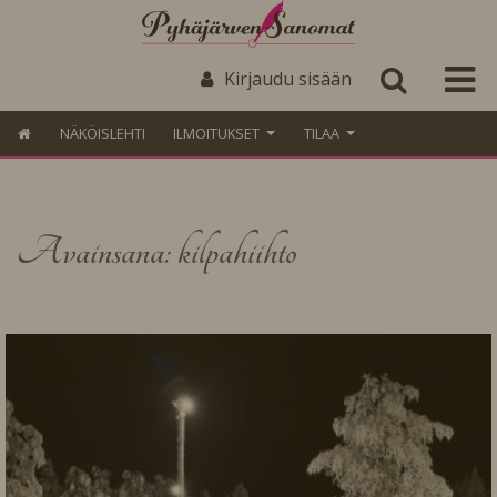
Kirjaudu sisään
NÄKÖISLEHTI
ILMOITUKSET
TILAA
Avainsana: kilpahiihto