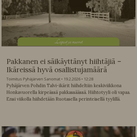
L
apset ja nuoret
Pakkanen ei säikäyttänyt hiihtäjiä –
Ikäreissä hyvä osallistujamäärä
Toimitus Pyhäjärven Sanomat
19.2.2026
12:28
Pyhäjärven Pohdin Talvi-ikärit hiihdeltiin keskiviikkona
Honkavuorella kirpeässä pakkassäässä. Hiihtotyyli oli vapaa.
Ensi viikolla hiihdetään Ruotasella perinteisellä tyylillä.