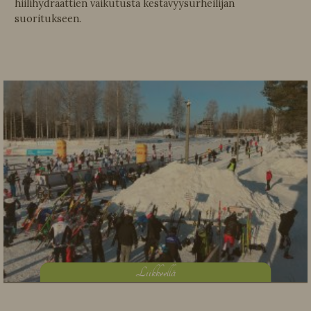
hiilihydraattien vaikutusta kestävyysurheilijan
suoritukseen.
L
iikkeellä