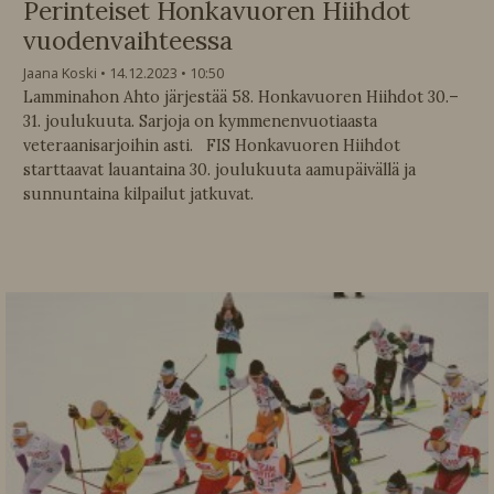
Perinteiset Honkavuoren Hiihdot
vuodenvaihteessa
Jaana Koski
14.12.2023
10:50
Lamminahon Ahto järjestää 58. Honkavuoren Hiihdot 30.–
31. joulukuuta. Sarjoja on kymmenenvuotiaasta
veteraanisarjoihin asti. FIS Honkavuoren Hiihdot
starttaavat lauantaina 30. joulukuuta aamupäivällä ja
sunnuntaina kilpailut jatkuvat.