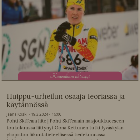
K
aupallinen yhteistyö
Huippu-urheilun osaaja teoriassa ja
käytännössä
Jaana Koski
19.3.2024
16:00
Pohti SkiTeam liite | Pohti SkiTeamin naisjoukkueeseen
toukokuussa liittynyt Oona Kettunen tutki Jyväskylän
yliopiston liikuntatieteellisessä tiedekunnassa