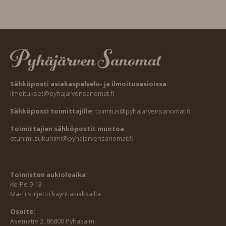
Sähköposti asiakaspalvelu- ja ilmoitusasioissa:
ilmoitukset@pyhajarvensanomat.fi
Sähköposti toimittajille:
toimitus@pyhajarvensanomat.fi
Toimittajien sähköpostit muotoa
etunimi.sukunimi@pyhajarvensanomat.fi
Toimiston aukioloaika:
Ke-Pe 9-13
Ma-Ti suljettu käyntiasiakkailta
Osoite:
Asematie 2, 86800 Pyhäsalmi