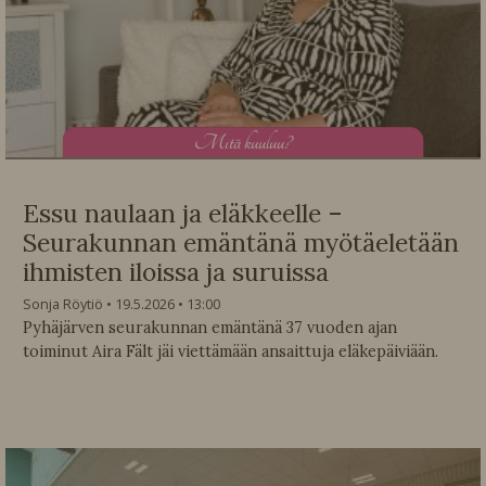
M
itä kuuluu?
Essu naulaan ja eläkkeelle –
Seurakunnan emäntänä myötäeletään
ihmisten iloissa ja suruissa
Sonja Röytiö
19.5.2026
13:00
Pyhäjärven seurakunnan emäntänä 37 vuoden ajan
toiminut Aira Fält jäi viettämään ansaittuja eläkepäiviään.