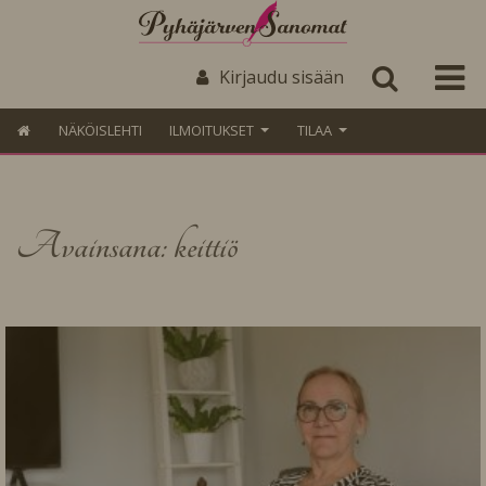
Kirjaudu sisään
NÄKÖISLEHTI
ILMOITUKSET
TILAA
Avainsana: keittiö