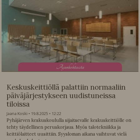
A
jankohtaista
Keskuskeittiöllä palattiin normaaliin
päiväjärjestykseen uudistuneissa
tiloissa
Jaana Koski
19.8.2025
12:22
Pyhäjärven keskuskoululla sijaitsevalle keskuskeittiölle on
tehty täydellinen peruskorjaus. Myös talotekniikka ja
keittiölaitteet uusittiin. Syysloman aikana vaihtuvat vielä