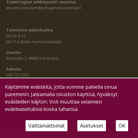
Toimittajien sähköpostit muotoa
etunimi.sukunimi@pyhajarvensanomat.fi
Toimiston aukioloaika:
Ke-Pe 9-13
Ma-Ti suljettu käyntiasiakkailta
Osoite:
Asematie 2, 86800 Pyhäsalmi
Puhelin:
040 772 0231
SEURAA MEITÄ MYÖS:
Käytämme evästeitä, jotta voimme palvella sinua
paremmin. Jatkamalla sivuston käyttöä, hyväksyt
evästeiden käytön. Voit muuttaa selaimesi
HALLITSE EVÄSTEITÄ
evästeasetuksia koska tahansa.
Välttämättömät
Asetukset
OK