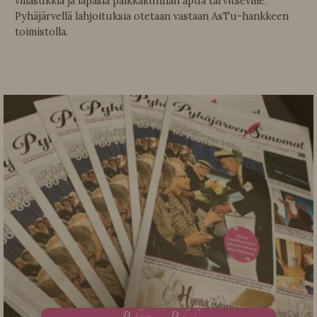
villasukkia ja lapasia paikkakunnan apua tarvitseville.
Pyhäjärvellä lahjoituksia otetaan vastaan AsTu-hankkeen
toimistolla.