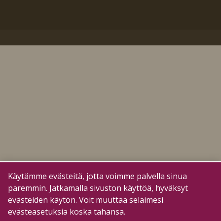
Käytämme evästeitä, jotta voimme palvella sinua
paremmin. Jatkamalla sivuston käyttöä, hyväksyt
evästeiden käytön. Voit muuttaa selaimesi
evästeasetuksia koska tahansa.