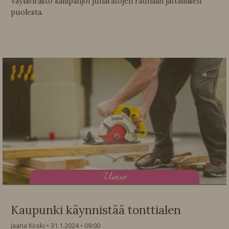
Väylävirasto kampanjoi junaratojen rauhaan jättämisen
puolesta.
U
utiset
Kaupunki käynnistää tonttialen
Jaana Koski
31.1.2024
09:00