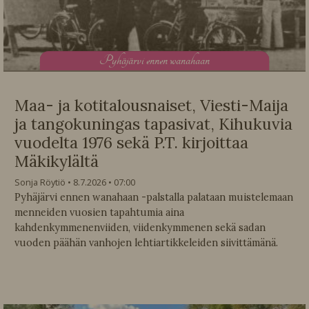
P
yhäjärvi ennen wanahaan
Maa- ja kotitalousnaiset, Viesti-Maija
ja tangokuningas tapasivat, Kihukuvia
vuodelta 1976 sekä P.T. kirjoittaa
Mäkikylältä
Sonja Röytiö
8.7.2026
07:00
Pyhäjärvi ennen wanahaan -palstalla palataan muistelemaan
menneiden vuosien tapahtumia aina
kahdenkymmenenviiden, viidenkymmenen sekä sadan
vuoden päähän vanhojen lehtiartikkeleiden siivittämänä.