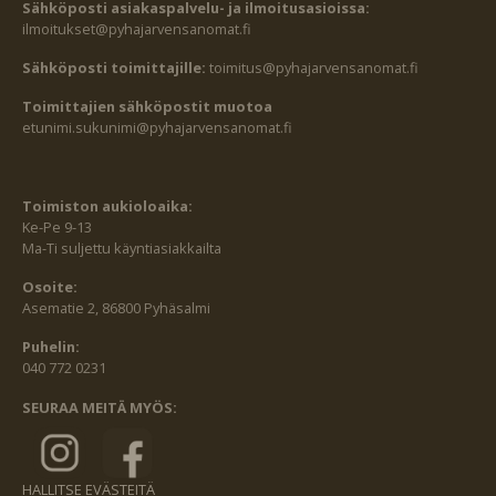
Sähköposti asiakaspalvelu- ja ilmoitusasioissa:
ilmoitukset@pyhajarvensanomat.fi
Sähköposti toimittajille:
toimitus@pyhajarvensanomat.fi
Toimittajien sähköpostit muotoa
etunimi.sukunimi@pyhajarvensanomat.fi
Toimiston aukioloaika:
Ke-Pe 9-13
Ma-Ti suljettu käyntiasiakkailta
Osoite:
Asematie 2, 86800 Pyhäsalmi
Puhelin:
040 772 0231
SEURAA MEITÄ MYÖS:
HALLITSE EVÄSTEITÄ