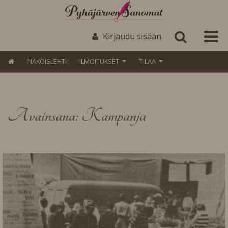
Kirjaudu sisään
NÄKÖISLEHTI
ILMOITUKSET
TILAA
Avainsana: Kampanja