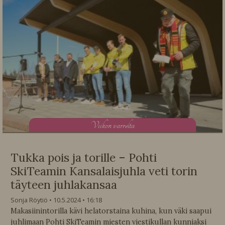
V
iikon varrelta
Tukka pois ja torille – Pohti
SkiTeamin Kansalaisjuhla veti torin
täyteen juhlakansaa
Sonja Röytiö
10.5.2024
16:18
Makasiinintorilla kävi helatorstaina kuhina, kun väki saapui
juhlimaan Pohti SkiTeamin miesten viestikullan kunniaksi