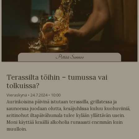
P
ittää Sannoo
Terassilta töihin – tumussa vai
tolkuissa?
Vieraskynä
24.7.2024
10:00
Aurinkoisina päivinä istutaan terassilla, grillatessa ja
saunoessa juodaan olutta, kesäjuhlissa kuluu kuohuviiniä,
seitinohut iltapäivähumala tulee kylään yllättävän usein.
Moni käyttää kesällä alkoholia runsaasti enemmän kuin
muulloin.