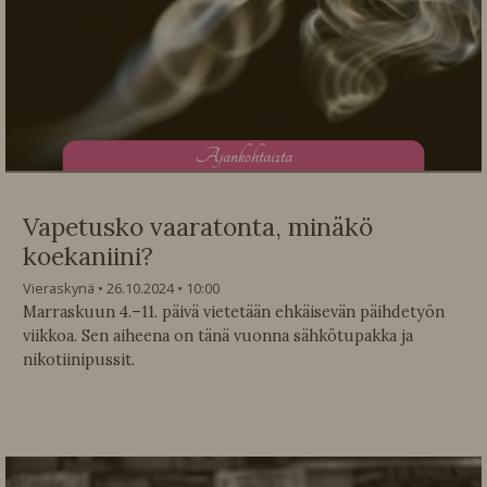
A
jankohtaista
Vapetusko vaaratonta, minäkö
koekaniini?
Vieraskynä
26.10.2024
10:00
Marraskuun 4.–11. päivä vietetään ehkäisevän päihdetyön
viikkoa. Sen aiheena on tänä vuonna sähkötupakka ja
nikotiinipussit.