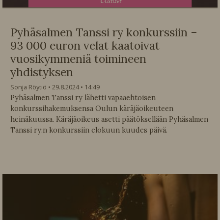
U
utiset
Pyhäsalmen Tanssi ry konkurssiin –
93 000 euron velat kaatoivat
vuosikymmeniä toimineen
yhdistyksen
Sonja Röytiö
29.8.2024
14:49
Pyhäsalmen Tanssi ry lähetti vapaaehtoisen
konkurssihakemuksensa Oulun käräjäoikeuteen
heinäkuussa. Käräjäoikeus asetti päätöksellään Pyhäsalmen
Tanssi ry:n konkurssiin elokuun kuudes päivä.