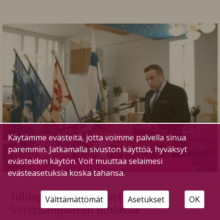
Käytämme evästeitä, jotta voimme palvella sinua
paremmin. Jatkamalla sivuston käyttöä, hyväksyt
evästeiden käytön. Voit muuttaa selaimesi
U
utiset
evästeasetuksia koska tahansa.
Juhlapuhe Kansallisen
Välttämättömät
Asetukset
OK
Veteraanipäivän juhlassa