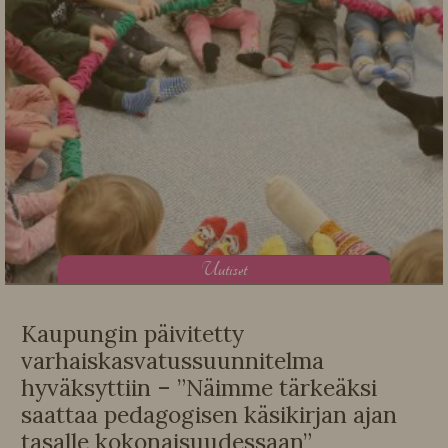
U
utiset
Kaupungin päivitetty
varhaiskasvatussuunnitelma
hyväksyttiin – ”Näimme tärkeäksi
saattaa pedagogisen käsikirjan ajan
tasalle kokonaisuudessaan”