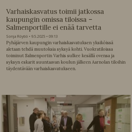
Varhaiskasvatus toimii jatkossa
kaupungin omissa tiloissa –
Salmenportille ei enää tarvetta
Sonja Röytiö
9.5.2025
09:13
Pyhäjärven kaupungin varhaiskasvatuksen yksiköissä
aletaan tehdä muutoksia syksyä kohti. Vuokratiloissa
toiminut Salmenportin Varhis sulkee kesällä ovensa ja
syksyn eskarit suuntaavan koulun jälkeen Aarnolan tiloihin
täydentävään varhaiskasvatukseen.