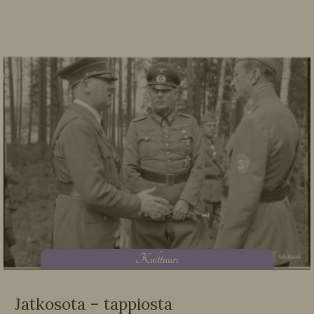
K
ulttuuri
Jatkosota – tappiosta