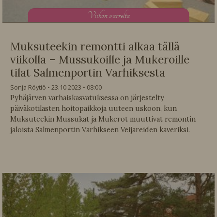
V
iikon varrelta
Muksuteekin remontti alkaa tällä
viikolla – Mussukoille ja Mukeroille
tilat Salmenportin Varhiksesta
Sonja Röytiö
23.10.2023
08:00
Pyhäjärven varhaiskasvatuksessa on järjestelty
päiväkotilasten hoitopaikkoja uuteen uskoon, kun
Muksuteekin Mussukat ja Mukerot muuttivat remontin
jaloista Salmenportin Varhikseen Veijareiden kaveriksi.