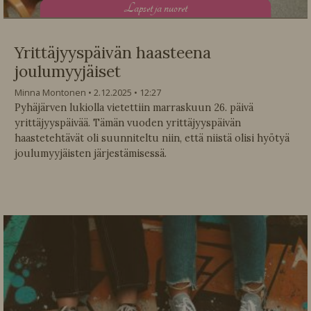
L
apset ja nuoret
Yrittäjyyspäivän haasteena
joulumyyjäiset
Minna Montonen
2.12.2025
12:27
Pyhäjärven lukiolla vietettiin marraskuun 26. päivä
yrittäjyyspäivää. Tämän vuoden yrittäjyyspäivän
haastetehtävät oli suunniteltu niin, että niistä olisi hyötyä
joulumyyjäisten järjestämisessä.