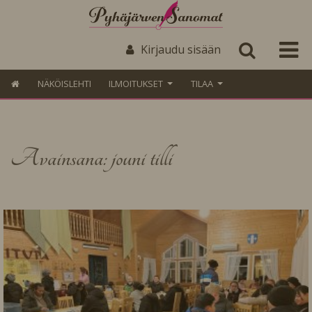
Kirjaudu sisään
NÄKÖISLEHTI
ILMOITUKSET
TILAA
Avainsana: jouni tilli