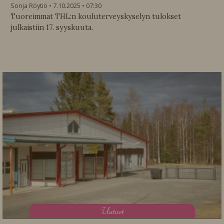
Sonja Röytiö
7.10.2025
07:30
Tuoreimmat THL:n kouluterveyskyselyn tulokset
julkaistiin 17. syyskuuta.
U
utiset