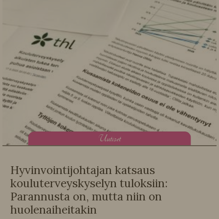
U
utiset
Hyvinvointijohtajan katsaus
kouluterveyskyselyn tuloksiin:
Parannusta on, mutta niin on
huolenaiheitakin