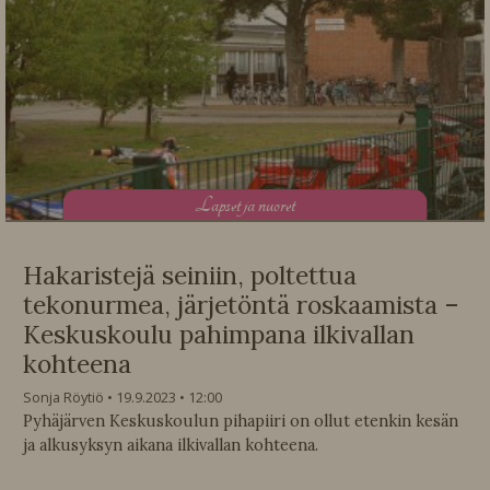
L
apset ja nuoret
Hakaristejä seiniin, poltettua
tekonurmea, järjetöntä roskaamista –
Keskuskoulu pahimpana ilkivallan
kohteena
Sonja Röytiö
19.9.2023
12:00
Pyhäjärven Keskuskoulun pihapiiri on ollut etenkin kesän
ja alkusyksyn aikana ilkivallan kohteena.