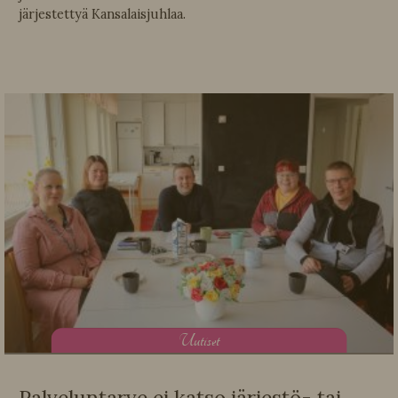
järjestettyä Kansalaisjuhlaa.
U
utiset
Palveluntarve ei katso järjestö- tai