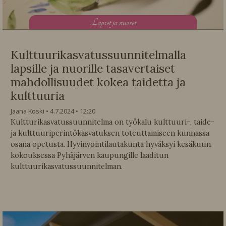
L
apset ja nuoret
Kulttuurikasvatussuunnitelmalla
lapsille ja nuorille tasavertaiset
mahdollisuudet kokea taidetta ja
kulttuuria
Jaana Koski
4.7.2024
12:20
Kultturikasvatussuunnitelma on työkalu kulttuuri-, taide-
ja kulttuuriperintökasvatuksen toteuttamiseen kunnassa
osana opetusta. Hyvinvointilautakunta hyväksyi kesäkuun
kokouksessa Pyhäjärven kaupungille laaditun
kulttuurikasvatussuunnitelman.