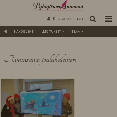
Kirjaudu sisään
NÄKÖISLEHTI
ILMOITUKSET
TILAA
Avainsana: joulukalenteri