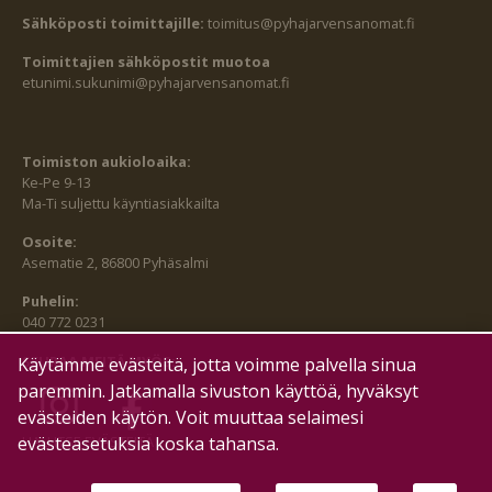
Sähköposti toimittajille:
toimitus@pyhajarvensanomat.fi
Toimittajien sähköpostit muotoa
etunimi.sukunimi@pyhajarvensanomat.fi
Toimiston aukioloaika:
Ke-Pe 9-13
Ma-Ti suljettu käyntiasiakkailta
Osoite:
Asematie 2, 86800 Pyhäsalmi
Puhelin:
040 772 0231
SEURAA MEITÄ MYÖS:
Käytämme evästeitä, jotta voimme palvella sinua
paremmin. Jatkamalla sivuston käyttöä, hyväksyt
evästeiden käytön. Voit muuttaa selaimesi
HALLITSE EVÄSTEITÄ
evästeasetuksia koska tahansa.