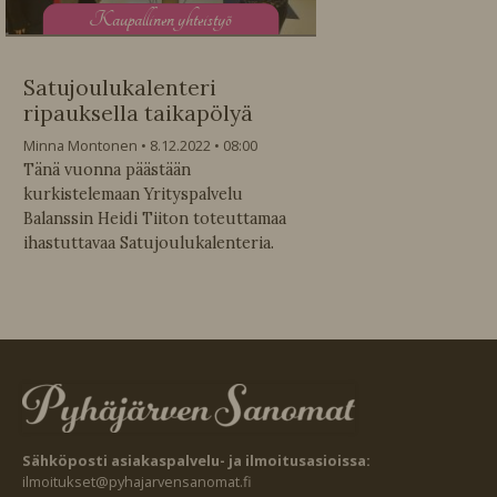
K
aupallinen yhteistyö
Satujoulukalenteri
ripauksella taikapölyä
Minna Montonen
8.12.2022
08:00
Tänä vuonna päästään
kurkistelemaan Yrityspalvelu
Balanssin Heidi Tiiton toteuttamaa
ihastuttavaa Satujoulukalenteria.
Sähköposti asiakaspalvelu- ja ilmoitusasioissa:
ilmoitukset@pyhajarvensanomat.fi