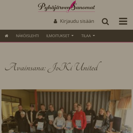
Kirjaudu sisään
NÄKÖISLEHTI
ILMOITUKSET
TILAA
Avainsana: JoKi United