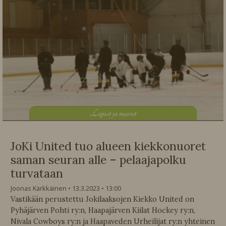
L
apset ja nuoret
JoKi United tuo alueen kiekkonuoret
saman seuran alle – pelaajapolku
turvataan
Joonas Kärkkäinen
13.3.2023
13:00
Vastikään perustettu Jokilaaksojen Kiekko United on
Pyhäjärven Pohti ry:n, Haapajärven Kiilat Hockey ry:n,
Nivala Cowboys ry:n ja Haapaveden Urheilijat ry:n yhteinen