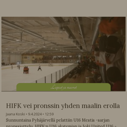
L
apset ja nuoret
HIFK vei pronssin yhden maalin erolla
Jaana Koski
9.4.2024
12:59
Sunnuntaina Pyhäjärvellä pelattiin U16 Mestis -sarjan
pronssiottelu. HIFK:n U16 akatemian ja Joki United U16 -