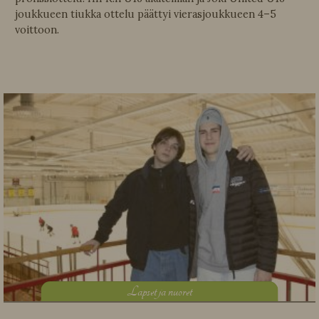
joukkueen tiukka ottelu päättyi vierasjoukkueen 4–5
voittoon.
L
apset ja nuoret