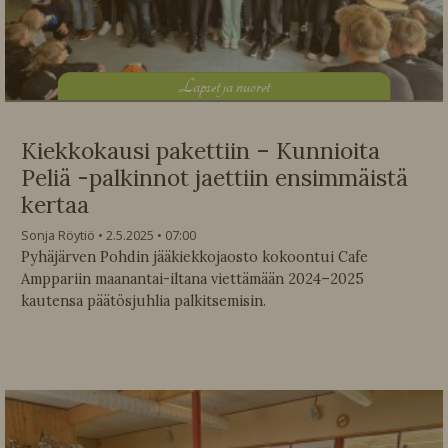
L
apset ja nuoret
Kiekkokausi pakettiin – Kunnioita
Peliä -palkinnot jaettiin ensimmäistä
kertaa
Sonja Röytiö
2.5.2025
07:00
Pyhäjärven Pohdin jääkiekkojaosto kokoontui Cafe
Amppariin maanantai-iltana viettämään 2024–2025
kautensa päätösjuhlia palkitsemisin.