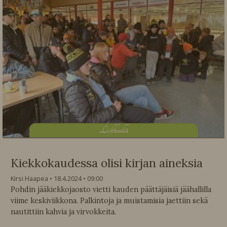
L
iikkeellä
Kiekkokaudessa olisi kirjan aineksia
Kirsi Haapea
18.4.2024
09:00
Pohdin jääkiekkojaosto vietti kauden päättäjäisiä jäähallilla
viime keskiviikkona. Palkintoja ja muistamisia jaettiin sekä
nautittiin kahvia ja virvokkeita.