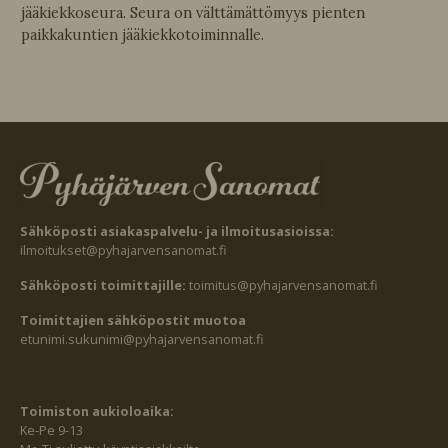
jääkiekkoseura. Seura on välttämättömyys pienten
paikkakuntien jääkiekkotoiminnalle.
Sähköposti asiakaspalvelu- ja ilmoitusasioissa:
ilmoitukset@pyhajarvensanomat.fi
Sähköposti toimittajille:
toimitus@pyhajarvensanomat.fi
Toimittajien sähköpostit muotoa
etunimi.sukunimi@pyhajarvensanomat.fi
Toimiston aukioloaika:
Ke-Pe 9-13