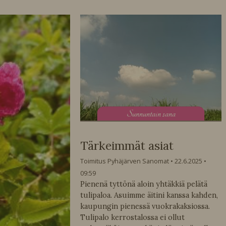
S
unnuntain sana
Tärkeimmät asiat
Toimitus Pyhäjärven Sanomat
22.6.2025
09:59
Pienenä tyttönä aloin yhtäkkiä pelätä
tulipaloa. Asuimme äitini kanssa kahden,
kaupungin pienessä vuokrakaksiossa.
Tulipalo kerrostalossa ei ollut