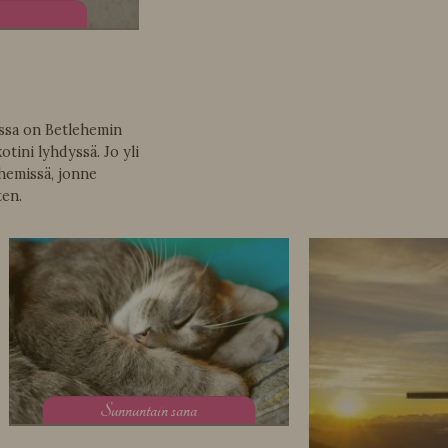
vassa on Betlehemin
otini lyhdyssä. Jo yli
hemissä, jonne
ten.
S
unnuntain sana