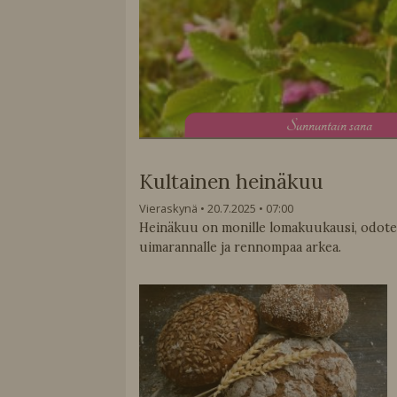
S
unnuntain sana
Kultainen heinäkuu
Vieraskynä
20.7.2025
07:00
Heinäkuu on monille lomakuukausi, odoteta
uimarannalle ja rennompaa arkea.