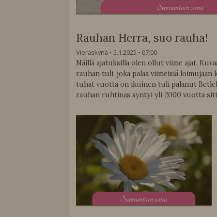
S
unnuntain sana
Rauhan Herra, suo rauha!
Vieraskynä
5.1.2025
07:00
Näillä ajatuksilla olen ollut viime ajat. Ku
rauhan tuli, joka palaa viimeisiä loimujaan k
tuhat vuotta on ikuinen tuli palanut Betle
rauhan ruhtinas syntyi yli 2000 vuotta sit
S
unnuntain sana