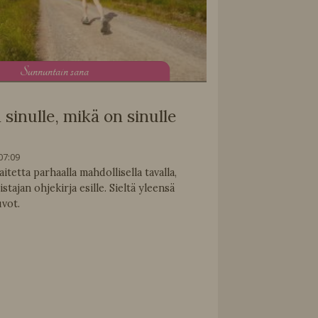
S
unnuntain sana
sinulle, mikä on sinulle
07:09
itetta parhaalla mahdollisella tavalla,
stajan ohjekirja esille. Sieltä yleensä
uvot.