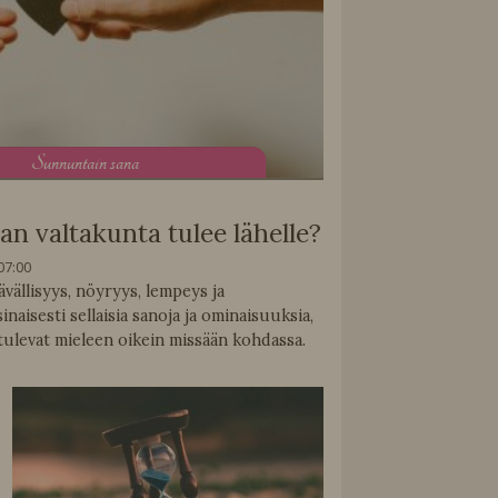
S
unnuntain sana
an valtakunta tulee lähelle?
07:00
vällisyys, nöyryys, lempeys ja
sinaisesti sellaisia sanoja ja ominaisuuksia,
tulevat mieleen oikein missään kohdassa.