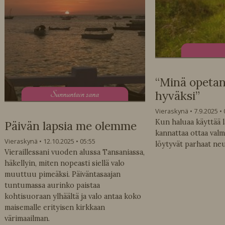
“Minä opetan 
S
unnuntain sana
hyväksi”
Vieraskynä
7.9.2025
Kun haluaa käyttää la
Päivän lapsia me olemme
kannattaa ottaa valmi
Vieraskynä
12.10.2025
05:55
löytyvät parhaat ne
Vieraillessani vuoden alussa Tansaniassa,
häkellyin, miten nopeasti siellä valo
muuttuu pimeäksi. Päiväntasaajan
tuntumassa aurinko paistaa
kohtisuoraan ylhäältä ja valo antaa koko
maisemalle erityisen kirkkaan
värimaailman.