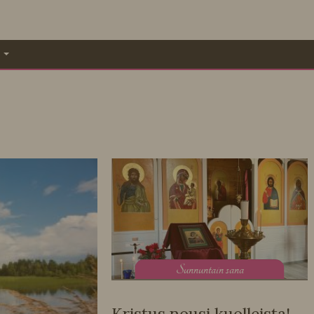
A
S
unnuntain sana
Kristus nousi kuolleista!