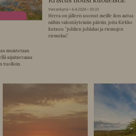
Vieraskynä
6.4.2026
03:33
Herra on jälleen suonut meille ilon astua
niihin valontäyteisiin päiviin, joita Kirkko
kutsuu ”juhlien juhlaksi ja riemujen
riemuksi”.
ssa muistetaan
llä sijaitsevassa
n tuolloin