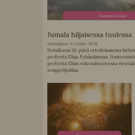
S
unnuntain sana
Jumala hiljaisessa tuulessa
Vieraskynä
5.7.2026
05:55
Heinäkuun 20. päivä ortodoksisessa kirko
profeetta Eliaa. Pyhäsalmessa, Vesitornintie
profeetta Elian rukoushuoneessa vietetää
temppelijuhlaa.