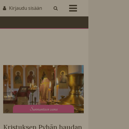
Kirjaudu sisään
S
unnuntain sana
Kristuksen Pyhän haudan