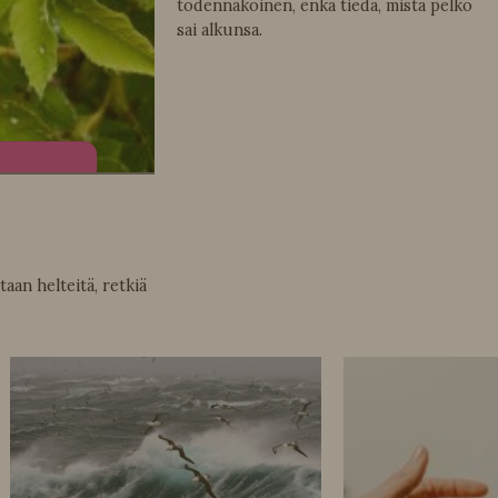
todennäköinen, enkä tiedä, mistä pelko
sai alkunsa.
an helteitä, retkiä