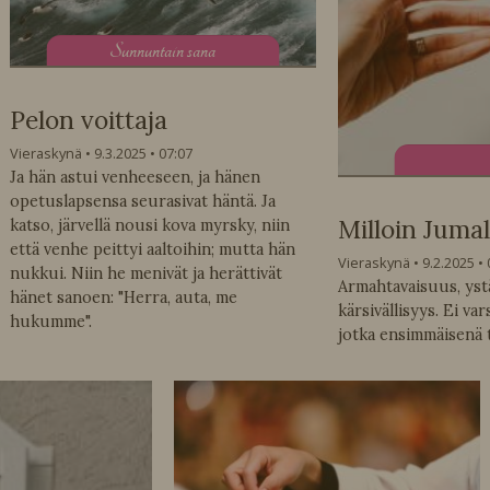
S
unnuntain sana
Pelon voittaja
Vieraskynä
9.3.2025
07:07
Ja hän astui venheeseen, ja hänen
opetuslapsensa seurasivat häntä. Ja
Milloin Jumal
katso, järvellä nousi kova myrsky, niin
että venhe peittyi aaltoihin; mutta hän
Vieraskynä
9.2.2025
nukkui. Niin he menivät ja herättivät
Armahtavaisuus, ystä
hänet sanoen: "Herra, auta, me
kärsivällisyys. Ei var
hukumme".
jotka ensimmäisenä 