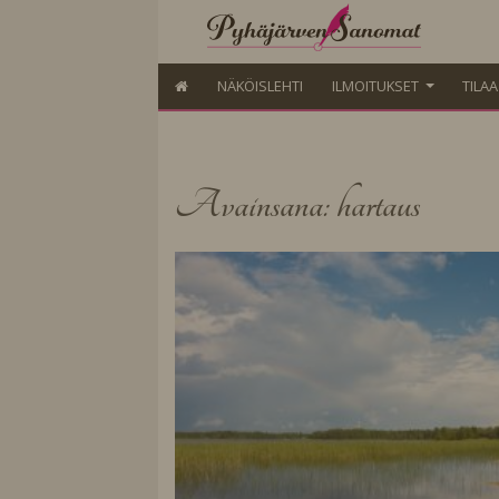
NÄKÖISLEHTI
ILMOITUKSET
TILA
Avainsana: hartaus