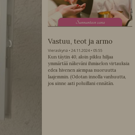
S
unnuntain sana
Vastuu, teot ja armo
Vieraskynä
24.11.2024
05:55
Kun täytin 40, aloin pikku hiljaa
ymmärtää näkeväni ihmiselon virtauksia
edes hivenen aiempaa nuoruutta
laajemmin. (Odotan innolla vanhuutta,
jos sinne asti poluillani ennätän.