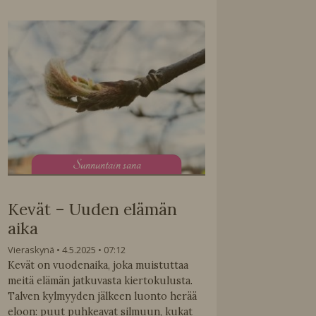
S
unnuntain sana
Kevät – Uuden elämän
aika
Vieraskynä
4.5.2025
07:12
Kevät on vuodenaika, joka muistuttaa
meitä elämän jatkuvasta kiertokulusta.
Talven kylmyyden jälkeen luonto herää
eloon: puut puhkeavat silmuun, kukat