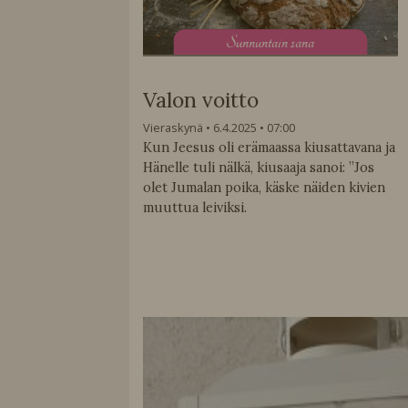
S
unnuntain sana
Valon voitto
Vieraskynä
6.4.2025
07:00
Kun Jeesus oli erämaassa kiusattavana ja
Hänelle tuli nälkä, kiusaaja sanoi: ”Jos
olet Jumalan poika, käske näiden kivien
muuttua leiviksi.