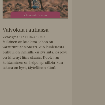
S
unnuntain sana
Valvokaa rauhassa
Vieraskynä
17.11.2024
07:07
Millainen on kuolema, johon on
varautunut? Monesti, kun kuolemasta
puhuu, on ihmisillä käsitys siitä, jos joku
on lähtenyt liian aikaisin. Kuoleman
kohtaaminen on helpompi silloin, kun
takana on hyvä, täyteläinen elämä.